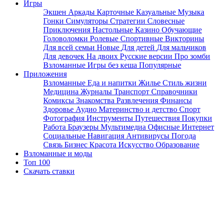
Игры
Экшен
Аркады
Карточные
Казуальные
Музыка
Гонки
Симуляторы
Стратегии
Словесные
Приключения
Настольные
Казино
Обучающие
Головоломки
Ролевые
Спортивные
Викторины
Для всей семьи
Новые
Для детей
Для мальчиков
Для девочек
На двоих
Русские версии
Про зомби
Взломанные
Игры без кеша
Популярные
Приложения
Взломанные
Еда и напитки
Жилье
Стиль жизни
Медицина
Журналы
Транспорт
Справочники
Комиксы
Знакомства
Развлечения
Финансы
Здоровье
Аудио
Материнство и детство
Спорт
Фотография
Инструменты
Путешествия
Покупки
Работа
Браузеры
Мультимедиа
Офисные
Интернет
Социальные
Навигация
Антивирусы
Погода
Связь
Бизнес
Красота
Искусство
Образование
Взломанные и моды
Топ 100
Скачать ставки