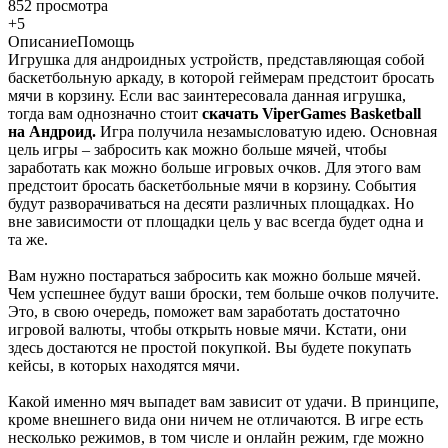
852 просмотра
+5
Описание
Помощь
Игрушка для андроидных устройств, представляющая собой
баскетбольную аркаду, в которой геймерам предстоит бросать
мячи в корзину. Если вас заинтересовала данная игрушка,
тогда вам однозначно стоит
скачать ViperGames Basketball
на Андроид.
Игра получила незамысловатую идею. Основная
цель игры – забросить как можно больше мячей, чтобы
заработать как можно больше игровых очков. Для этого вам
предстоит бросать баскетбольные мячи в корзину. События
будут разворачиваться на десяти различных площадках. Но
вне зависимости от площадки цель у вас всегда будет одна и
та же.
Вам нужно постараться забросить как можно больше мячей.
Чем успешнее будут ваши броски, тем больше очков получите.
Это, в свою очередь, поможет вам заработать достаточно
игровой валюты, чтобы открыть новые мячи. Кстати, они
здесь достаются не простой покупкой. Вы будете покупать
кейсы, в которых находятся мячи.
Какой именно мяч выпадет вам зависит от удачи. В принципе,
кроме внешнего вида они ничем не отличаются. В игре есть
несколько режимов, в том числе и онлайн режим, где можно