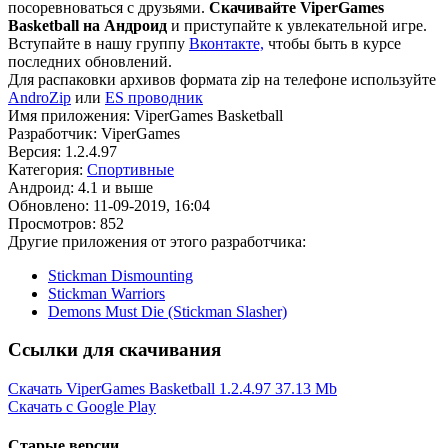
посоревноваться с друзьями.
Скачивайте ViperGames
Basketball на Андроид
и приступайте к увлекательной игре.
Вступайте в нашу группу
Вконтакте,
чтобы быть в курсе
последних обновлений.
Для распаковки архивов формата zip на телефоне используйте
AndroZip
или
ES проводник
Имя приложения: ViperGames Basketball
Разработчик: ViperGames
Версия: 1.2.4.97
Категория:
Спортивные
Андроид: 4.1 и выше
Обновлено: 11-09-2019, 16:04
Просмотров: 852
Другие приложения от этого разработчика:
Stickman Dismounting
Stickman Warriors
Demons Must Die (Stickman Slasher)
Ссылки для скачивания
Скачать ViperGames Basketball 1.2.4.97
37.13 Mb
Скачать с Google Play
Старые версии