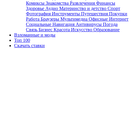
Комиксы
Знакомства
Развлечения
Финансы
Здоровье
Аудио
Материнство и детство
Спорт
Фотография
Инструменты
Путешествия
Покупки
Работа
Браузеры
Мультимедиа
Офисные
Интернет
Социальные
Навигация
Антивирусы
Погода
Связь
Бизнес
Красота
Искусство
Образование
Взломанные и моды
Топ 100
Скачать ставки