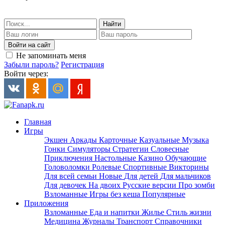
Найти
Войти на сайт
Не запоминать меня
Забыли пароль?
Регистрация
Войти через:
Главная
Игры
Экшен
Аркады
Карточные
Казуальные
Музыка
Гонки
Симуляторы
Стратегии
Словесные
Приключения
Настольные
Казино
Обучающие
Головоломки
Ролевые
Спортивные
Викторины
Для всей семьи
Новые
Для детей
Для мальчиков
Для девочек
На двоих
Русские версии
Про зомби
Взломанные
Игры без кеша
Популярные
Приложения
Взломанные
Еда и напитки
Жилье
Стиль жизни
Медицина
Журналы
Транспорт
Справочники