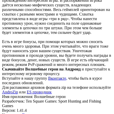
прохождению интересной игры. В распоряжении игрока
даётся несколько мифических существ, владеющих
различными способностями. Весь геймплей ориентирован на
схватки с разными монстрами и чудищами. Схватка
представлена в виде игры «три в ряд». Чтобы нанести
противнику урон, нужно соединить на поле одинаковые
элементы в цепочки по три штуки. При этом чем больше
будет элементов в цепочке, тем сильнее будет удар.
Есть в игре бонусы, при помощи которых можно сносить
очень много здоровья. При этом учитывайте, что враги тоже
будут наносить урон вашим существам. Уничтожая
противников и проходя уровни, вы будете получать награды в
виде бонусов, денег, новых существ. В игре есть обучающий
режим, режим PvP сражений и много интересных плюшек.
Скачивайте Волшебные герои на Андроид
и приступайте к
интересному игровому процессу.
Вступайте в нашу группу
Вконтакте,
чтобы быть в курсе
последних обновлений.
Для распаковки архивов формата zip на телефоне используйте
AndroZip
или
ES проводник
Имя приложения: Волшебные герои
Разработчик: Ten Square Games: Sport Hunting and Fishing
Games
Версия: 1.41.4