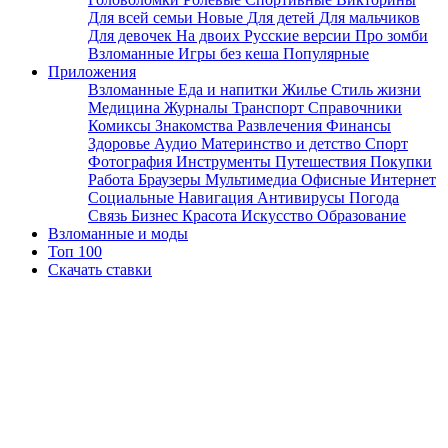
Для всей семьи
Новые
Для детей
Для мальчиков
Для девочек
На двоих
Русские версии
Про зомби
Взломанные
Игры без кеша
Популярные
Приложения
Взломанные
Еда и напитки
Жилье
Стиль жизни
Медицина
Журналы
Транспорт
Справочники
Комиксы
Знакомства
Развлечения
Финансы
Здоровье
Аудио
Материнство и детство
Спорт
Фотография
Инструменты
Путешествия
Покупки
Работа
Браузеры
Мультимедиа
Офисные
Интернет
Социальные
Навигация
Антивирусы
Погода
Связь
Бизнес
Красота
Искусство
Образование
Взломанные и моды
Топ 100
Скачать ставки