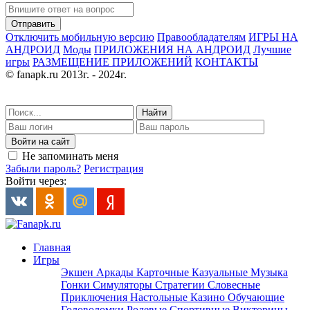
Отправить
Отключить мобильную версию
Правообладателям
ИГРЫ НА
АНДРОИД
Моды
ПРИЛОЖЕНИЯ НА АНДРОИД
Лучшие
игры
РАЗМЕЩЕНИЕ ПРИЛОЖЕНИЙ
КОНТАКТЫ
© fanapk.ru 2013г. - 2024г.
Найти
Войти на сайт
Не запоминать меня
Забыли пароль?
Регистрация
Войти через:
Главная
Игры
Экшен
Аркады
Карточные
Казуальные
Музыка
Гонки
Симуляторы
Стратегии
Словесные
Приключения
Настольные
Казино
Обучающие
Головоломки
Ролевые
Спортивные
Викторины