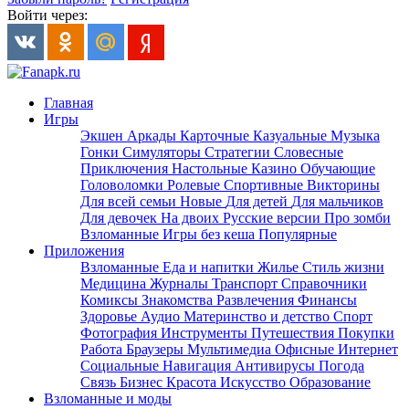
Войти через:
Главная
Игры
Экшен
Аркады
Карточные
Казуальные
Музыка
Гонки
Симуляторы
Стратегии
Словесные
Приключения
Настольные
Казино
Обучающие
Головоломки
Ролевые
Спортивные
Викторины
Для всей семьи
Новые
Для детей
Для мальчиков
Для девочек
На двоих
Русские версии
Про зомби
Взломанные
Игры без кеша
Популярные
Приложения
Взломанные
Еда и напитки
Жилье
Стиль жизни
Медицина
Журналы
Транспорт
Справочники
Комиксы
Знакомства
Развлечения
Финансы
Здоровье
Аудио
Материнство и детство
Спорт
Фотография
Инструменты
Путешествия
Покупки
Работа
Браузеры
Мультимедиа
Офисные
Интернет
Социальные
Навигация
Антивирусы
Погода
Связь
Бизнес
Красота
Искусство
Образование
Взломанные и моды