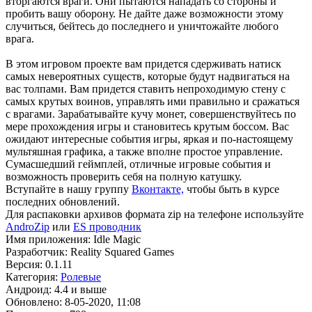
вторгаются враги. Они пытаются нападать со стороны и
пробить вашу оборону. Не дайте даже возможности этому
случиться, бейтесь до последнего и уничтожайте любого
врага.
В этом игровом проекте вам придется сдерживать натиск
самых невероятных существ, которые будут надвигаться на
вас толпами. Вам придется ставить непроходимую стену с
самых крутых воинов, управлять ими правильно и сражаться
с врагами. Зарабатывайте кучу монет, совершенствуйтесь по
мере прохождения игры и становитесь крутым боссом. Вас
ожидают интересные события игры, яркая и по-настоящему
мультяшная графика, а также вполне простое управление.
Сумасшедший геймплей, отличные игровые события и
возможность проверить себя на полную катушку.
Вступайте в нашу группу
Вконтакте,
чтобы быть в курсе
последних обновлений.
Для распаковки архивов формата zip на телефоне используйте
AndroZip
или
ES проводник
Имя приложения: Idle Magic
Разработчик: Reality Squared Games
Версия: 0.1.11
Категория:
Ролевые
Андроид: 4.4 и выше
Обновлено: 8-05-2020, 11:08