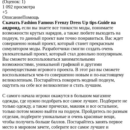
(Оценок:
1
)
1 092 просмотра
+5
Описание
Помощь
Скачать Fashion Famous Frenzy Dress Up tips-Guide на
андроид,
если вы знаете все тонкости моды, понимаете
возможности крутых нарядов, а также любите выходить на
подиум, то данный проект вам точно понравиться. Вас ждет
совершенно новый проект, который станет прекрасным
симулятором моды. Разработчики смогли создать очень
увлекательный проект, который стал довольно популярным.
Вы сможете воспользоваться занимательными
возможностями, уникальной графикой и другими
преимуществами игрового проекта. В этот раз вы сможете
воспользоваться чем-то совершенно новым и по-настоящему
великолепным. Постарайтесь покорить модный подиум,
ощутить на себе все великолепие и стать лучшим.
С самого начала игроки окажутся в большом магазине
одежды, где нужно подобрать все самое лучшее. Подберите не
только одежду, а также прически, макияж и все остальное,
только потом можно выйти на подиум. Пройдитесь по разным
отделам, подберите уникальные и очень красивые вещи,
чтобы получить больше баллов. Постарайтесь занять первое
место в мировом зачете, соберите все самое лучшее и