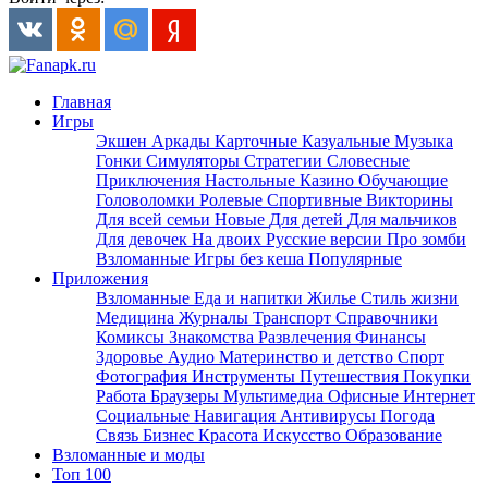
Главная
Игры
Экшен
Аркады
Карточные
Казуальные
Музыка
Гонки
Симуляторы
Стратегии
Словесные
Приключения
Настольные
Казино
Обучающие
Головоломки
Ролевые
Спортивные
Викторины
Для всей семьи
Новые
Для детей
Для мальчиков
Для девочек
На двоих
Русские версии
Про зомби
Взломанные
Игры без кеша
Популярные
Приложения
Взломанные
Еда и напитки
Жилье
Стиль жизни
Медицина
Журналы
Транспорт
Справочники
Комиксы
Знакомства
Развлечения
Финансы
Здоровье
Аудио
Материнство и детство
Спорт
Фотография
Инструменты
Путешествия
Покупки
Работа
Браузеры
Мультимедиа
Офисные
Интернет
Социальные
Навигация
Антивирусы
Погода
Связь
Бизнес
Красота
Искусство
Образование
Взломанные и моды
Топ 100