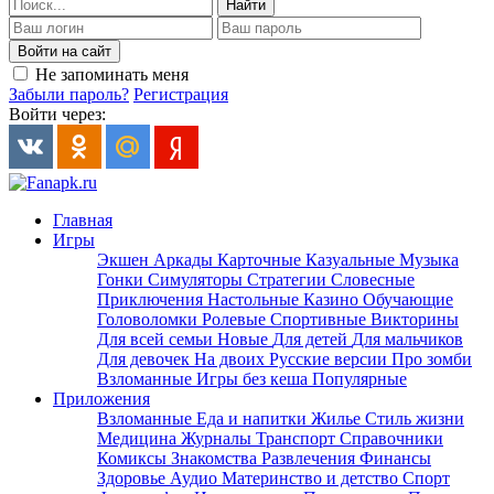
Найти
Войти на сайт
Не запоминать меня
Забыли пароль?
Регистрация
Войти через:
Главная
Игры
Экшен
Аркады
Карточные
Казуальные
Музыка
Гонки
Симуляторы
Стратегии
Словесные
Приключения
Настольные
Казино
Обучающие
Головоломки
Ролевые
Спортивные
Викторины
Для всей семьи
Новые
Для детей
Для мальчиков
Для девочек
На двоих
Русские версии
Про зомби
Взломанные
Игры без кеша
Популярные
Приложения
Взломанные
Еда и напитки
Жилье
Стиль жизни
Медицина
Журналы
Транспорт
Справочники
Комиксы
Знакомства
Развлечения
Финансы
Здоровье
Аудио
Материнство и детство
Спорт