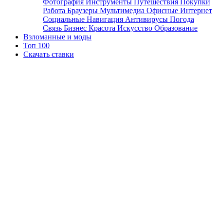
Фотография
Инструменты
Путешествия
Покупки
Работа
Браузеры
Мультимедиа
Офисные
Интернет
Социальные
Навигация
Антивирусы
Погода
Связь
Бизнес
Красота
Искусство
Образование
Взломанные и моды
Топ 100
Скачать ставки