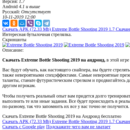
Версия:
1.7
Android
4.1 и выше
Русский:
Отсутствует
10-11-2019 12:00
Скачать APK
(72.33 Mb)
Extreme Bottle Shooting 2019 1.7
Скачан
Интересная бутылочная стрелялка.
Скриншоты
Описание:
Скачать Extreme Bottle Shooting 2019 на андроид,
в этой игре
Вас будут обучать, как настоящего снайпера, вы будете стреля
также невероятными спецэффектами. Самые невероятные презент
таланты, станьте футуристическим стрелком и продвигайтесь д
другим игрокам.
Чтобы получить реальный опыт вам придется долго тренировать
выполнить те или иные задания. Все будет происходить в реал
по-разному, так что запомнить их все у вас точно не получится
Скачать Extreme Bottle Shooting 2019 на Андроид бесплатно
Скачать APK
(72.33 Mb)
Extreme Bottle Shooting 2019 1.7
Скачан
Скачать с Google play
Подскажите чего вам не хватает