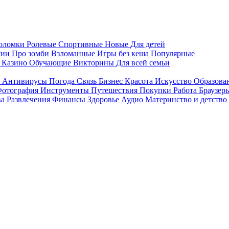
воломки
Ролевые
Спортивные
Новые
Для детей
сии
Про зомби
Взломанные
Игры без кеша
Популярные
я
Казино
Обучающие
Викторины
Для всей семьи
я
Антивирусы
Погода
Связь
Бизнес
Красота
Искусство
Образова
отография
Инструменты
Путешествия
Покупки
Работа
Браузер
ва
Развлечения
Финансы
Здоровье
Аудио
Материнство и детство