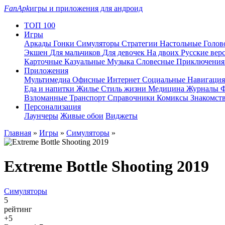
FanApk
игры и приложения для андроид
ТОП 100
Игры
Аркады
Гонки
Симуляторы
Стратегии
Настольные
Голо
Экшен
Для мальчиков
Для девочек
На двоих
Русские вер
Карточные
Казуальные
Музыка
Словесные
Приключени
Приложения
Мультимедиа
Офисные
Интернет
Социальные
Навигаци
Еда и напитки
Жилье
Стиль жизни
Медицина
Журналы
Ф
Взломанные
Транспорт
Справочники
Комиксы
Знакомст
Персонализация
Лаунчеры
Живые обои
Виджеты
Главная
»
Игры
»
Симуляторы
»
Extreme Bottle Shooting 2019
Симуляторы
5
рейтинг
+5