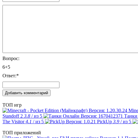
Вопрос:
6+5
Ответ:
*
ТОП игр
Mine
Standoff 2
3.8
/ из 5
Танки
The Visitor
4.1
/ из 5
PickUp
3.9
/ из 5
ТОП приложений