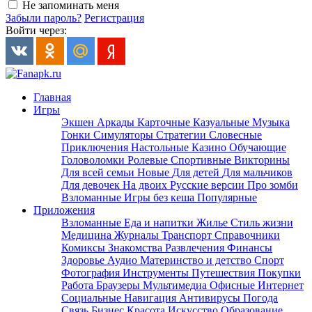
Не запоминать меня
Забыли пароль?
Регистрация
Войти через:
Главная
Игры
Экшен
Аркады
Карточные
Казуальные
Музыка
Гонки
Симуляторы
Стратегии
Словесные
Приключения
Настольные
Казино
Обучающие
Головоломки
Ролевые
Спортивные
Викторины
Для всей семьи
Новые
Для детей
Для мальчиков
Для девочек
На двоих
Русские версии
Про зомби
Взломанные
Игры без кеша
Популярные
Приложения
Взломанные
Еда и напитки
Жилье
Стиль жизни
Медицина
Журналы
Транспорт
Справочники
Комиксы
Знакомства
Развлечения
Финансы
Здоровье
Аудио
Материнство и детство
Спорт
Фотография
Инструменты
Путешествия
Покупки
Работа
Браузеры
Мультимедиа
Офисные
Интернет
Социальные
Навигация
Антивирусы
Погода
Связь
Бизнес
Красота
Искусство
Образование