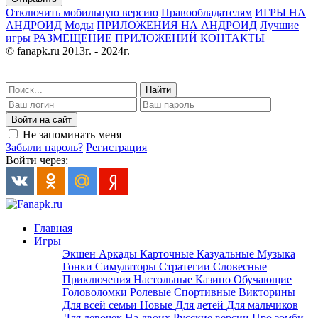
Отключить мобильную версию
Правообладателям
ИГРЫ НА
АНДРОИД
Моды
ПРИЛОЖЕНИЯ НА АНДРОИД
Лучшие
игры
РАЗМЕЩЕНИЕ ПРИЛОЖЕНИЙ
КОНТАКТЫ
© fanapk.ru 2013г. - 2024г.
Найти
Войти на сайт
Не запоминать меня
Забыли пароль?
Регистрация
Войти через:
Главная
Игры
Экшен
Аркады
Карточные
Казуальные
Музыка
Гонки
Симуляторы
Стратегии
Словесные
Приключения
Настольные
Казино
Обучающие
Головоломки
Ролевые
Спортивные
Викторины
Для всей семьи
Новые
Для детей
Для мальчиков
Для девочек
На двоих
Русские версии
Про зомби