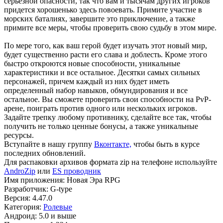
серьезной опасности, так что вам и тысячам других игроков
придется хорошенько здесь повоевать. Примите участие в
морских баталиях, завершите это приключение, а также
примите все меры, чтобы проверить свою судьбу в этом мире.
По мере того, как ваш герой будет изучать этот новый мир,
будет существенно расти его слава и доблесть. Кроме этого
быстро откроются новые способности, уникальные
характеристики и все остальное. Десятки самых сильных
персонажей, причем каждый из них будет иметь
определенный набор навыков, обмундирования и все
остальное. Вы сможете проверить свои способности на PvP-
арене, поиграть против одного или нескольких игроков.
Задайте трепку любому противнику, сделайте все так, чтобы
получить не только ценные бонусы, а также уникальные
ресурсы.
Вступайте в нашу группу
Вконтакте,
чтобы быть в курсе
последних обновлений.
Для распаковки архивов формата zip на телефоне используйте
AndroZip
или
ES проводник
Имя приложения: Новая Эра RPG
Разработчик: G-type
Версия: 4.47.0
Категория:
Ролевые
Андроид: 5.0 и выше