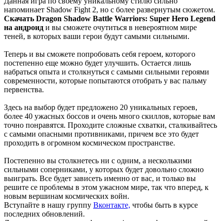
Данная игра по своему уникальному стилю сильно
напоминает Shadow Fight 2, но с более развернутым сюжетом.
Скачать Dragon Shadow Battle Warriors: Super Hero Legend
на андроид
и вы сможете очутиться в невероятном мире
теней, в которых ваши герои будут самыми сильными.
Теперь и вы сможете попробовать себя героем, которого
постепенно еще можно будет улучшить. Остается лишь
набраться опыта и столкнуться с самыми сильными героями
современности, которые попытаются отобрать у вас пальму
первенства.
Здесь на выбор будет предложено 20 уникальных героев,
более 40 ужасных боссов и очень много скиллов, которые вам
точно понравятся. Проходите сложные схватки, сталкивайтесь
с самыми опасными противниками, причем все это будет
проходить в огромном космическом пространстве.
Постепенно вы столкнетесь ни с одним, а несколькими
сильными соперниками, у которых будет довольно сложно
выиграть. Все будет зависеть именно от вас, и только вы
решите се проблемы в этом ужасном мире, так что вперед, к
новым вершинам космических войн.
Вступайте в нашу группу
Вконтакте,
чтобы быть в курсе
последних обновлений.