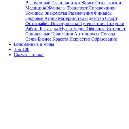
Взломанные
Еда и напитки
Жилье
Стиль жизни
Медицина
Журналы
Транспорт
Справочники
Комиксы
Знакомства
Развлечения
Финансы
Здоровье
Аудио
Материнство и детство
Спорт
Фотография
Инструменты
Путешествия
Покупки
Работа
Браузеры
Мультимедиа
Офисные
Интернет
Социальные
Навигация
Антивирусы
Погода
Связь
Бизнес
Красота
Искусство
Образование
Взломанные и моды
Топ 100
Скачать ставки