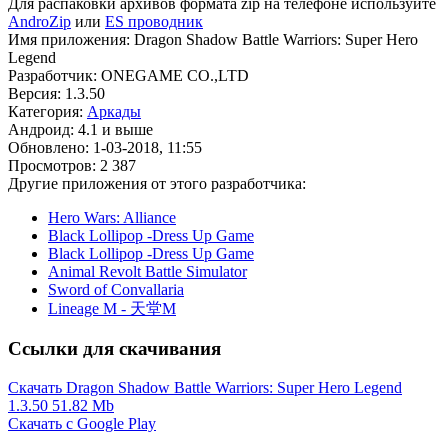
Для распаковки архивов формата zip на телефоне используйте
AndroZip
или
ES проводник
Имя приложения: Dragon Shadow Battle Warriors: Super Hero
Legend
Разработчик: ONEGAME CO.,LTD
Версия: 1.3.50
Категория:
Аркады
Андроид: 4.1 и выше
Обновлено: 1-03-2018, 11:55
Просмотров: 2 387
Другие приложения от этого разработчика:
Hero Wars: Alliance
Black Lollipop -Dress Up Game
Black Lollipop -Dress Up Game
Animal Revolt Battle Simulator
Sword of Convallaria
Lineage M - 天堂M
Ссылки для скачивания
Скачать Dragon Shadow Battle Warriors: Super Hero Legend
1.3.50
51.82 Mb
Скачать с Google Play