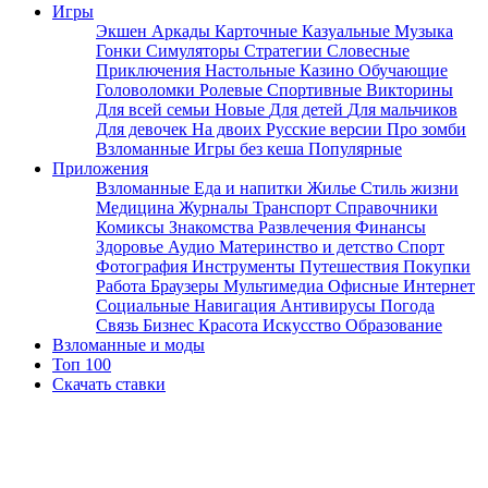
Игры
Экшен
Аркады
Карточные
Казуальные
Музыка
Гонки
Симуляторы
Стратегии
Словесные
Приключения
Настольные
Казино
Обучающие
Головоломки
Ролевые
Спортивные
Викторины
Для всей семьи
Новые
Для детей
Для мальчиков
Для девочек
На двоих
Русские версии
Про зомби
Взломанные
Игры без кеша
Популярные
Приложения
Взломанные
Еда и напитки
Жилье
Стиль жизни
Медицина
Журналы
Транспорт
Справочники
Комиксы
Знакомства
Развлечения
Финансы
Здоровье
Аудио
Материнство и детство
Спорт
Фотография
Инструменты
Путешествия
Покупки
Работа
Браузеры
Мультимедиа
Офисные
Интернет
Социальные
Навигация
Антивирусы
Погода
Связь
Бизнес
Красота
Искусство
Образование
Взломанные и моды
Топ 100
Скачать ставки