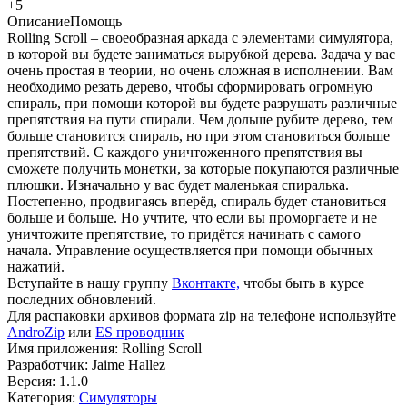
+5
Описание
Помощь
Rolling Scroll – своеобразная аркада с элементами симулятора,
в которой вы будете заниматься вырубкой дерева. Задача у вас
очень простая в теории, но очень сложная в исполнении. Вам
необходимо резать дерево, чтобы сформировать огромную
спираль, при помощи которой вы будете разрушать различные
препятствия на пути спирали. Чем дольше рубите дерево, тем
больше становится спираль, но при этом становиться больше
препятствий. С каждого уничтоженного препятствия вы
сможете получить монетки, за которые покупаются различные
плюшки. Изначально у вас будет маленькая спиралька.
Постепенно, продвигаясь вперёд, спираль будет становиться
больше и больше. Но учтите, что если вы проморгаете и не
уничтожите препятствие, то придётся начинать с самого
начала. Управление осуществляется при помощи обычных
нажатий.
Вступайте в нашу группу
Вконтакте,
чтобы быть в курсе
последних обновлений.
Для распаковки архивов формата zip на телефоне используйте
AndroZip
или
ES проводник
Имя приложения: Rolling Scroll
Разработчик: Jaime Hallez
Версия: 1.1.0
Категория:
Симуляторы