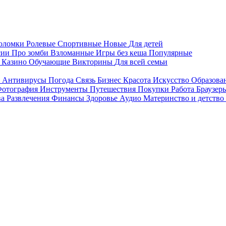
воломки
Ролевые
Спортивные
Новые
Для детей
сии
Про зомби
Взломанные
Игры без кеша
Популярные
я
Казино
Обучающие
Викторины
Для всей семьи
я
Антивирусы
Погода
Связь
Бизнес
Красота
Искусство
Образова
отография
Инструменты
Путешествия
Покупки
Работа
Браузер
ва
Развлечения
Финансы
Здоровье
Аудио
Материнство и детство