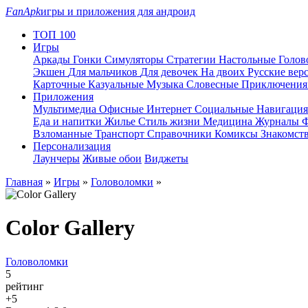
FanApk
игры и приложения для андроид
ТОП 100
Игры
Аркады
Гонки
Симуляторы
Стратегии
Настольные
Голо
Экшен
Для мальчиков
Для девочек
На двоих
Русские вер
Карточные
Казуальные
Музыка
Словесные
Приключени
Приложения
Мультимедиа
Офисные
Интернет
Социальные
Навигаци
Еда и напитки
Жилье
Стиль жизни
Медицина
Журналы
Ф
Взломанные
Транспорт
Справочники
Комиксы
Знакомст
Персонализация
Лаунчеры
Живые обои
Виджеты
Главная
»
Игры
»
Головоломки
»
Color Gallery
Головоломки
5
рейтинг
+5