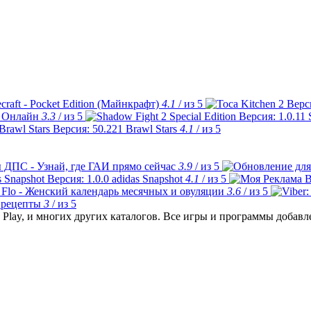
craft - Pocket Edition (Майнкрафт)
4.1
/ из 5
 Онлайн
3.3
/ из 5
Brawl Stars
4.1
/ из 5
 ДПС - Узнай, где ГАИ прямо сейчас
3.9
/ из 5
adidas Snapshot
4.1
/ из 5
Flo - Женский календарь месячных и овуляции
3.6
/ из 5
 рецепты
3
/ из 5
Play, и многих других каталогов. Все игры и программы добав