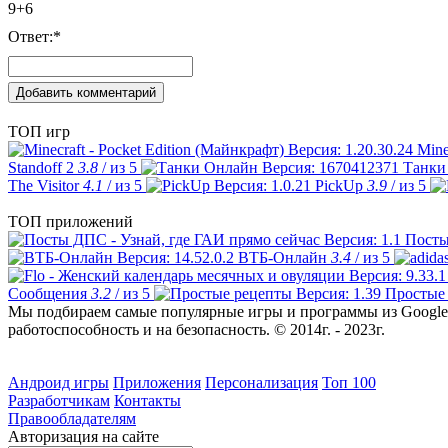
9+6
Ответ:
*
ТОП игр
Mine
Standoff 2
3.8
/ из 5
Танки
The Visitor
4.1
/ из 5
PickUp
3.9
/ из 5
ТОП приложений
Посты
ВТБ-Онлайн
3.4
/ из 5
Сообщения
3.2
/ из 5
Простые
Мы подбираем самые популярные игры и программы из Google 
работоспособность и на безопасность. © 2014г. - 2023г.
Андроид игры
Приложения
Персонализация
Топ 100
Разработчикам
Контакты
Правообладателям
Авторизация на сайте