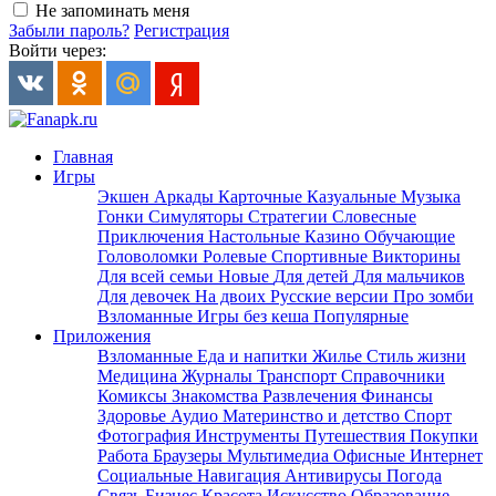
Не запоминать меня
Забыли пароль?
Регистрация
Войти через:
Главная
Игры
Экшен
Аркады
Карточные
Казуальные
Музыка
Гонки
Симуляторы
Стратегии
Словесные
Приключения
Настольные
Казино
Обучающие
Головоломки
Ролевые
Спортивные
Викторины
Для всей семьи
Новые
Для детей
Для мальчиков
Для девочек
На двоих
Русские версии
Про зомби
Взломанные
Игры без кеша
Популярные
Приложения
Взломанные
Еда и напитки
Жилье
Стиль жизни
Медицина
Журналы
Транспорт
Справочники
Комиксы
Знакомства
Развлечения
Финансы
Здоровье
Аудио
Материнство и детство
Спорт
Фотография
Инструменты
Путешествия
Покупки
Работа
Браузеры
Мультимедиа
Офисные
Интернет
Социальные
Навигация
Антивирусы
Погода
Связь
Бизнес
Красота
Искусство
Образование