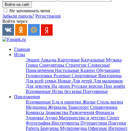
Войти на сайт
Не запоминать меня
Забыли пароль?
Регистрация
Войти через:
Главная
Игры
Экшен
Аркады
Карточные
Казуальные
Музыка
Гонки
Симуляторы
Стратегии
Словесные
Приключения
Настольные
Казино
Обучающие
Головоломки
Ролевые
Спортивные
Викторины
Для всей семьи
Новые
Для детей
Для мальчиков
Для девочек
На двоих
Русские версии
Про зомби
Взломанные
Игры без кеша
Популярные
Приложения
Взломанные
Еда и напитки
Жилье
Стиль жизни
Медицина
Журналы
Транспорт
Справочники
Комиксы
Знакомства
Развлечения
Финансы
Здоровье
Аудио
Материнство и детство
Спорт
Фотография
Инструменты
Путешествия
Покупки
Работа
Браузеры
Мультимедиа
Офисные
Интернет