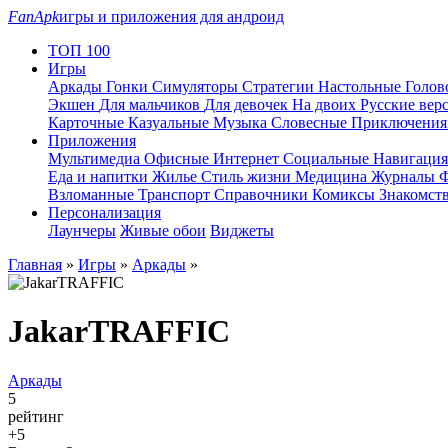
FanApk
игры и приложения для андроид
ТОП 100
Игры
Аркады
Гонки
Симуляторы
Стратегии
Настольные
Голо
Экшен
Для мальчиков
Для девочек
На двоих
Русские вер
Карточные
Казуальные
Музыка
Словесные
Приключени
Приложения
Мультимедиа
Офисные
Интернет
Социальные
Навигаци
Еда и напитки
Жилье
Стиль жизни
Медицина
Журналы
Ф
Взломанные
Транспорт
Справочники
Комиксы
Знакомст
Персонализация
Лаунчеры
Живые обои
Виджеты
Главная
»
Игры
»
Аркады
»
JakarTRAFFIC
Аркады
5
рейтинг
+5