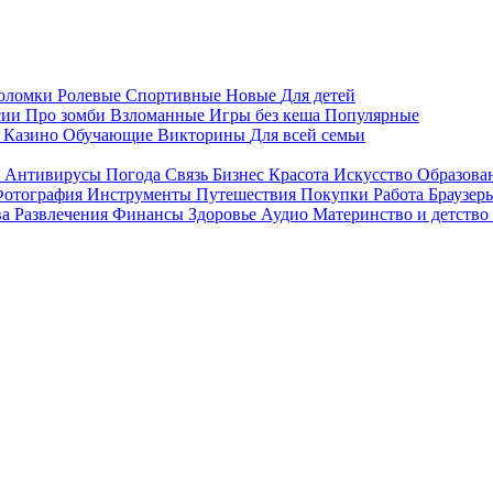
воломки
Ролевые
Спортивные
Новые
Для детей
сии
Про зомби
Взломанные
Игры без кеша
Популярные
я
Казино
Обучающие
Викторины
Для всей семьи
я
Антивирусы
Погода
Связь
Бизнес
Красота
Искусство
Образова
отография
Инструменты
Путешествия
Покупки
Работа
Браузер
ва
Развлечения
Финансы
Здоровье
Аудио
Материнство и детство