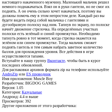
настоящего накаченного мужчину. Маленький мальчик решил
немного поднакачаться. Взял он в руки гантели, но не смог их
поднять. А он очень сильно хочет накачаться, поэтому вы
должны помочь ему в этом непростом деле. Каждый раз вы
будете видеть перед собой мальчика с гантелями и
дугообразную полоску над ним. Тапнув по экрану, по полоске
начнёт движение стрелочка. На определённых участках
полоски есть зелёный и синий промежутки. Необходимо
тапнуть ровно в тот момент, когда стрелка окажется на
зелёном или синем промежутке. Тогда мальчик сможет
поднять гантель и тем самым набрать заветное количество
баллов для прохождения уровня. Все действия в игре
осуществляются тапами.
Вступайте в нашу группу
Вконтакте,
чтобы быть в курсе
последних обновлений.
Для распаковки архивов формата zip на телефоне используйте
AndroZip
или
ES проводник
Имя приложения: Muscle Boy
Разработчик: BIGDOG GAMES
Версия: 1.05
Категория:
Казуальные
Андроид: 4.4 и выше
Просмотров: 392
Другие приложения от этого разработчика: