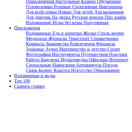
Приключения
Настольные
Казино
Обучающие
Головоломки
Ролевые
Спортивные
Викторины
Для всей семьи
Новые
Для детей
Для мальчиков
Для девочек
На двоих
Русские версии
Про зомби
Взломанные
Игры без кеша
Популярные
Приложения
Взломанные
Еда и напитки
Жилье
Стиль жизни
Медицина
Журналы
Транспорт
Справочники
Комиксы
Знакомства
Развлечения
Финансы
Здоровье
Аудио
Материнство и детство
Спорт
Фотография
Инструменты
Путешествия
Покупки
Работа
Браузеры
Мультимедиа
Офисные
Интернет
Социальные
Навигация
Антивирусы
Погода
Связь
Бизнес
Красота
Искусство
Образование
Взломанные и моды
Топ 100
Скачать ставки