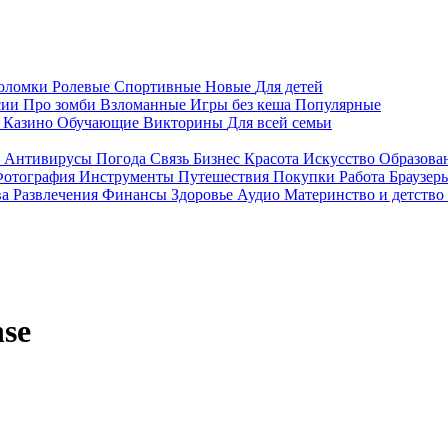
воломки
Ролевые
Спортивные
Новые
Для детей
сии
Про зомби
Взломанные
Игры без кеша
Популярные
я
Казино
Обучающие
Викторины
Для всей семьи
я
Антивирусы
Погода
Связь
Бизнес
Красота
Искусство
Образова
отография
Инструменты
Путешествия
Покупки
Работа
Браузер
ва
Развлечения
Финансы
Здоровье
Аудио
Материнство и детство
se