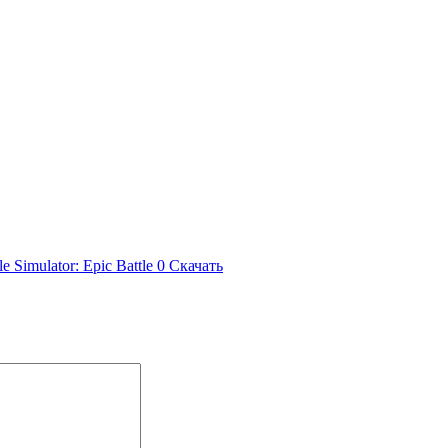
e Simulator: Epic Battle
0
Скачать