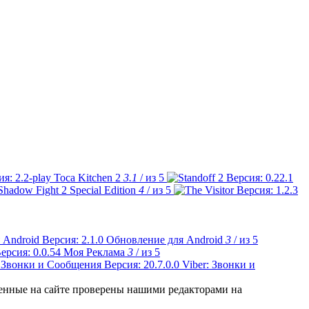
Toca Kitchen 2
3.1
/ из 5
Shadow Fight 2 Special Edition
4
/ из 5
Обновление для Android
3
/ из 5
Моя Реклама
3
/ из 5
Viber: Звонки и
ленные на сайте проверены нашими редакторами на