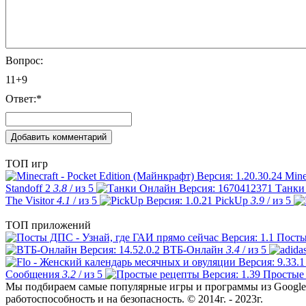
Вопрос:
11+9
Ответ:
*
ТОП игр
Mine
Standoff 2
3.8
/ из 5
Танки
The Visitor
4.1
/ из 5
PickUp
3.9
/ из 5
ТОП приложений
Посты
ВТБ-Онлайн
3.4
/ из 5
Сообщения
3.2
/ из 5
Простые
Мы подбираем самые популярные игры и программы из Google 
работоспособность и на безопасность. © 2014г. - 2023г.