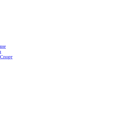
ние
ы
Спорт