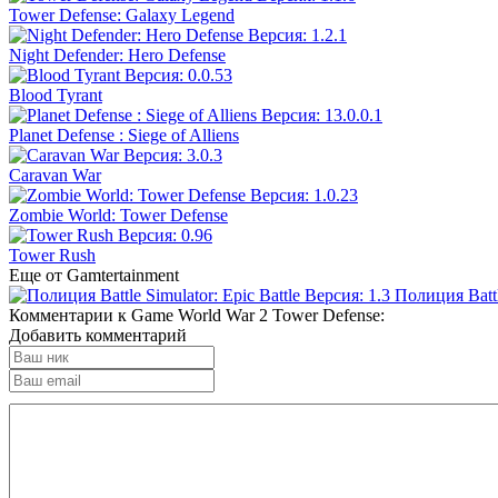
Tower Defense: Galaxy Legend
Night Defender: Hero Defense
Blood Tyrant
Planet Defense : Siege of Alliens
Caravan War
Zombie World: Tower Defense
Tower Rush
Еще от Gamtertainment
Полиция Battl
Комментарии к Game World War 2 Tower Defense:
Добавить комментарий