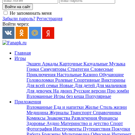
Войти на сайт
Не запоминать меня
Забыли пароль?
Регистрация
Войти через:
Главная
Игры
Экшен
Аркады
Карточные
Казуальные
Музыка
Гонки
Симуляторы
Стратегии
Словесные
Приключения
Настольные
Казино
Обучающие
Головоломки
Ролевые
Спортивные
Викторины
Для всей семьи
Новые
Для детей
Для мальчиков
Для девочек
На двоих
Русские версии
Про зомби
Взломанные
Игры без кеша
Популярные
Приложения
Взломанные
Еда и напитки
Жилье
Стиль жизни
Медицина
Журналы
Транспорт
Справочники
Комиксы
Знакомства
Развлечения
Финансы
Здоровье
Аудио
Материнство и детство
Спорт
Фотография
Инструменты
Путешествия
Покупки
Работа
Браузеры
Мультимедиа
Офисные
Интернет