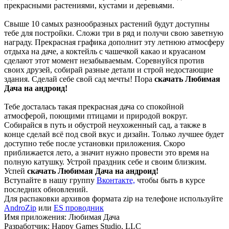
прекрасными растениями, кустами и деревьями.
Свыше 10 самых разнообразных растений будут доступны
тебе для постройки. Сложи три в ряд и получи свою заветную
награду. Прекрасная графика дополнит эту летнюю атмосферу
отдыха на даче, а коктейль с чашечкой какао и круасаном
сделают этот момент незабываемым. Соревнуйся против
своих друзей, собирай разные детали и строй недостающие
здания. Сделай себе свой сад мечты! Пора
скачать Любимая
Дача на андроид!
Тебе досталась такая прекрасная дача со спокойной
атмосферой, поющими птицами и природой вокруг.
Собирайся в путь и обустрой неухоженный сад, а также в
конце сделай всё под свой вкус и дизайн. Только лучшее будет
доступно тебе после установки приложения. Скоро
приближается лето, а значит нужно провести это время на
полную катушку. Устрой праздник себе и своим близким.
Успей
скачать Любимая Дача на андроид!
Вступайте в нашу группу
Вконтакте,
чтобы быть в курсе
последних обновлений.
Для распаковки архивов формата zip на телефоне используйте
AndroZip
или
ES проводник
Имя приложения: Любимая Дача
Разработчик: Happy Games Studio, LLC