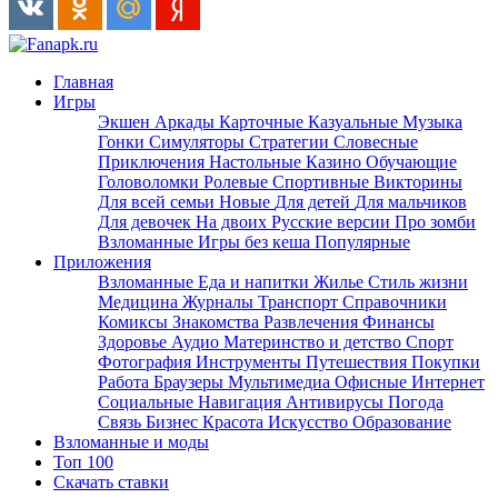
Главная
Игры
Экшен
Аркады
Карточные
Казуальные
Музыка
Гонки
Симуляторы
Стратегии
Словесные
Приключения
Настольные
Казино
Обучающие
Головоломки
Ролевые
Спортивные
Викторины
Для всей семьи
Новые
Для детей
Для мальчиков
Для девочек
На двоих
Русские версии
Про зомби
Взломанные
Игры без кеша
Популярные
Приложения
Взломанные
Еда и напитки
Жилье
Стиль жизни
Медицина
Журналы
Транспорт
Справочники
Комиксы
Знакомства
Развлечения
Финансы
Здоровье
Аудио
Материнство и детство
Спорт
Фотография
Инструменты
Путешествия
Покупки
Работа
Браузеры
Мультимедиа
Офисные
Интернет
Социальные
Навигация
Антивирусы
Погода
Связь
Бизнес
Красота
Искусство
Образование
Взломанные и моды
Топ 100
Скачать ставки