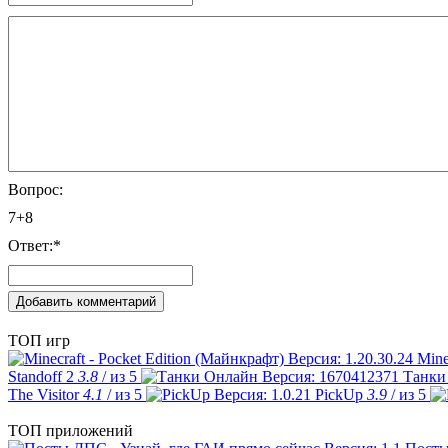
Вопрос:
7+8
Ответ:
*
ТОП игр
Mine
Standoff 2
3.8
/ из 5
Танки
The Visitor
4.1
/ из 5
PickUp
3.9
/ из 5
ТОП приложений