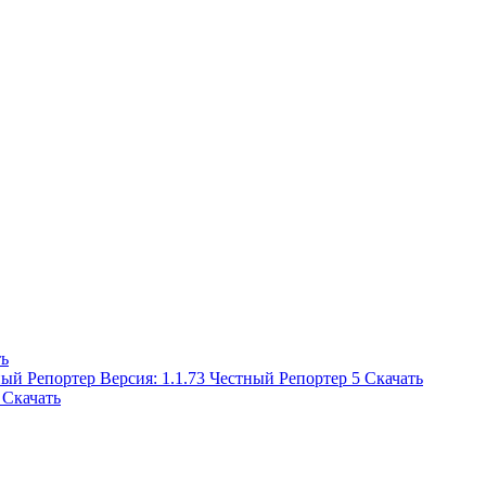
ть
Честный Репортер
5
Скачать
Скачать