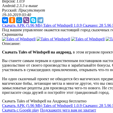
Версия:
1.0.9
Android
2.3.3 и выше
Русский:
Присутствует
19-10-2019 03:40
Скачать APK
(5.96 Mb)
Tales of Windspell 1.0.9
Скачано: 28
5.96
Под вашим управление окажется настоящий город сказочных г
Скриншоты
Описание:
Скачать Tales of Windspell на андроид,
в этом игровом проект
Вы станете самым первым и единственным поставщиков настоя
удовольствие от своего производства и зарабатывайте бонусы.
участвовать в сумасшедших приключениях, открывать что-то но
Ни один сказочный проект не обходится без магических предме
магические бобы, летающие метла и многое другое, что вы смо
замысловатые рецепты для производства чего-то нового. Не ст
пригласите сюда друзей и постройте этот грандиозный город.
Скачать Tales of Windspell на Андроид бесплатно
Скачать APK
(5.96 Mb)
Tales of Windspell 1.0.9
Скачано: 28
5.96
Скачать с Google play
Подскажите чего вам не хватает