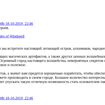
 Mb
18-10-2019, 22:46
ероев.
е вы встретите настоящий летающий остров, алхимиков, чародеев
щих магических артефактов, а также других ценных волшебных 
 Огромный город настоящего волшебства, невероятных секретов 
вое и полезное.
тов, а значит вам придется хорошенько поработать, чтобы обес
жете производить в своем городе. Большое количество интересн
оит упускать такую отличную возможность стать основателем так
 Mb
18-10-2019, 22:46