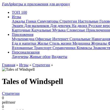
FanApk
игры и приложения для андроид
ТОП 100
Игры
Аркады
Гонки
Симуляторы
Стратегии
Настольные
Голо
Экшен
Для мальчиков
Для девочек
На двоих
Русские вер
Карточные
Казуальные
Музыка
Словесные
Приключени
Приложения
Мультимедиа
Офисные
Интернет
Социальные
Навигаци
Еда и напитки
Жилье
Стиль жизни
Медицина
Журналы
Ф
Взломанные
Транспорт
Справочники
Комиксы
Знакомст
Персонализация
Лаунчеры
Живые обои
Виджеты
Главная
»
Игры
»
Стратегии
»
Tales of Windspell
Стратегии
0
рейтинг
0