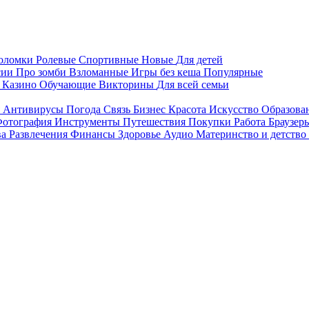
воломки
Ролевые
Спортивные
Новые
Для детей
сии
Про зомби
Взломанные
Игры без кеша
Популярные
я
Казино
Обучающие
Викторины
Для всей семьи
я
Антивирусы
Погода
Связь
Бизнес
Красота
Искусство
Образова
отография
Инструменты
Путешествия
Покупки
Работа
Браузер
ва
Развлечения
Финансы
Здоровье
Аудио
Материнство и детство