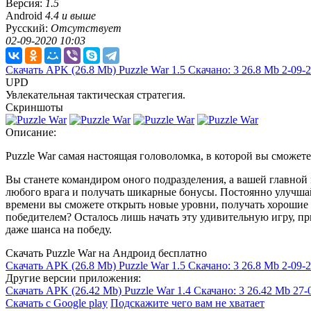
Версия:
1.5
Android
4.4 и выше
Русский:
Отсутствует
02-09-2020 10:03
Скачать APK
(26.8 Mb)
Puzzle War 1.5
Скачано: 3
26.8 Mb
2-09-2
UPD
Увлекательная тактическая стратегия.
Скриншоты
Описание:
Puzzle War самая настоящая головоломка, в которой вы сможете
Вы станете командиром оного подразделения, а вашей главной 
любого врага и получать шикарные бонусы. Постоянно улучшай
времени вы сможете открыть новые уровни, получать хорошие б
победителем? Осталось лишь начать эту удивительную игру, п
даже шанса на победу.
Скачать Puzzle War на Андроид бесплатно
Скачать APK
(26.8 Mb)
Puzzle War 1.5
Скачано: 3
26.8 Mb
2-09-2
Другие версии приложения:
Скачать APK
(26.42 Mb)
Puzzle War 1.4
Скачано: 3
26.42 Mb
27-
Скачать с Google play
Подскажите чего вам не хватает