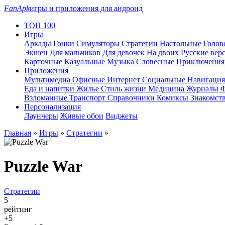
FanApk
игры и приложения для андроид
ТОП 100
Игры
Аркады
Гонки
Симуляторы
Стратегии
Настольные
Голо
Экшен
Для мальчиков
Для девочек
На двоих
Русские вер
Карточные
Казуальные
Музыка
Словесные
Приключени
Приложения
Мультимедиа
Офисные
Интернет
Социальные
Навигаци
Еда и напитки
Жилье
Стиль жизни
Медицина
Журналы
Ф
Взломанные
Транспорт
Справочники
Комиксы
Знакомст
Персонализация
Лаунчеры
Живые обои
Виджеты
Главная
»
Игры
»
Стратегии
»
Puzzle War
Стратегии
5
рейтинг
+5