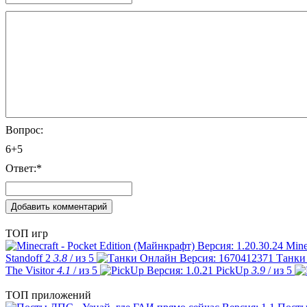
Вопрос:
6+5
Ответ:
*
ТОП игр
Mine
Standoff 2
3.8
/ из 5
Танки
The Visitor
4.1
/ из 5
PickUp
3.9
/ из 5
ТОП приложений