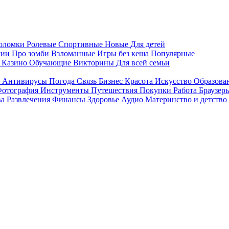
воломки
Ролевые
Спортивные
Новые
Для детей
сии
Про зомби
Взломанные
Игры без кеша
Популярные
я
Казино
Обучающие
Викторины
Для всей семьи
я
Антивирусы
Погода
Связь
Бизнес
Красота
Искусство
Образова
отография
Инструменты
Путешествия
Покупки
Работа
Браузер
ва
Развлечения
Финансы
Здоровье
Аудио
Материнство и детство