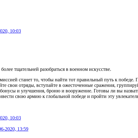
020, 10:03
 более тщательней разобраться в военном искусстве.
миссией станет то, чтобы найти тот правильный путь к победе.
те свои отряды, вступайте в ожесточенные сражения, группиру
онусы и улучшения, броню и вооружение. Готовы ли вы назвать 
ривести свою армию к глобальной победе и пройти эту увлекате
020, 10:03
06-2020, 13:59