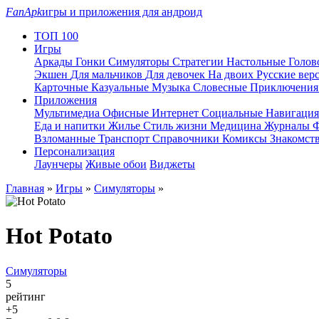
FanApk
игры и приложения для андроид
ТОП 100
Игры
Аркады
Гонки
Симуляторы
Стратегии
Настольные
Голо
Экшен
Для мальчиков
Для девочек
На двоих
Русские вер
Карточные
Казуальные
Музыка
Словесные
Приключени
Приложения
Мультимедиа
Офисные
Интернет
Социальные
Навигаци
Еда и напитки
Жилье
Стиль жизни
Медицина
Журналы
Ф
Взломанные
Транспорт
Справочники
Комиксы
Знакомст
Персонализация
Лаунчеры
Живые обои
Виджеты
Главная
»
Игры
»
Симуляторы
»
Hot Potato
Симуляторы
5
рейтинг
+5