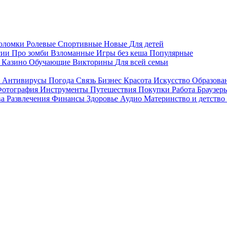
воломки
Ролевые
Спортивные
Новые
Для детей
сии
Про зомби
Взломанные
Игры без кеша
Популярные
я
Казино
Обучающие
Викторины
Для всей семьи
я
Антивирусы
Погода
Связь
Бизнес
Красота
Искусство
Образова
отография
Инструменты
Путешествия
Покупки
Работа
Браузер
ва
Развлечения
Финансы
Здоровье
Аудио
Материнство и детство