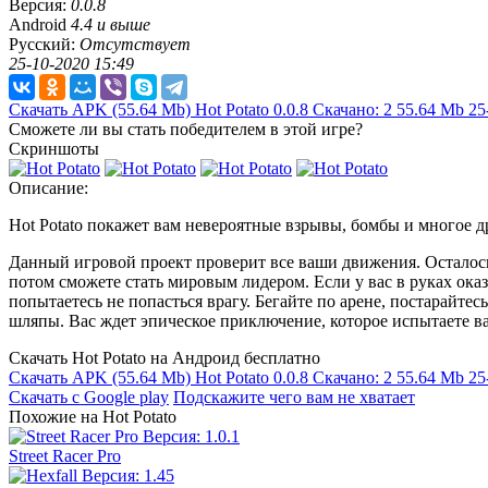
Версия:
0.0.8
Android
4.4 и выше
Русский:
Отсутствует
25-10-2020 15:49
Скачать APK
(55.64 Mb)
Hot Potato 0.0.8
Скачано: 2
55.64 Mb
25
Сможете ли вы стать победителем в этой игре?
Скриншоты
Описание:
Hot Potato покажет вам невероятные взрывы, бомбы и многое др
Данный игровой проект проверит все ваши движения. Осталось 
потом сможете стать мировым лидером. Если у вас в руках оказ
попытаетесь не попасться врагу. Бегайте по арене, постарайте
шляпы. Вас ждет эпическое приключение, которое испытаете ва
Скачать Hot Potato на Андроид бесплатно
Скачать APK
(55.64 Mb)
Hot Potato 0.0.8
Скачано: 2
55.64 Mb
25
Скачать с Google play
Подскажите чего вам не хватает
Похожие на Hot Potato
Street Racer Pro