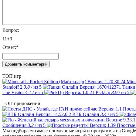
Вопрос:
11+9
Ответ:
*
ТОП игр
Mine
Standoff 2
3.8
/ из 5
Танки
The Visitor
4.1
/ из 5
PickUp
3.9
/ из 5
ТОП приложений
Посты
ВТБ-Онлайн
3.4
/ из 5
Сообщения
3.2
/ из 5
Простые
Мы подбираем самые популярные игры и программы из Google 