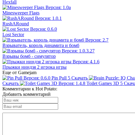
Hexfall
Minesweeper Flags
RushARound
Lost Sector
Взрыватель, король динамита и бомб
Взрывы бомб - симулятор
Прыжки ниндзя 2 игрока игры
Еще от Gamejam
Pin Pull
5
Скачать
Скачать
Toilet Games 3D
5
Скач
Комментарии к Hot Potato:
Добавить комментарий