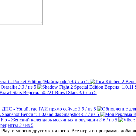
craft - Pocket Edition (Майнкрафт)
4.1
/ из 5
 Онлайн
3.3
/ из 5
Brawl Stars
4.1
/ из 5
 ДПС - Узнай, где ГАИ прямо сейчас
3.9
/ из 5
adidas Snapshot
4.1
/ из 5
Flo - Женский календарь месячных и овуляции
3.6
/ из 5
 рецепты
3
/ из 5
Play, и многих других каталогов. Все игры и программы добав