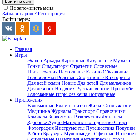
Войти на сайт
Не запоминать меня
Забыли пароль?
Регистрация
Войти через:
Главная
Игры
Экшен
Аркады
Карточные
Казуальные
Музыка
Гонки
Симуляторы
Стратегии
Словесные
Приключения
Настольные
Казино
Обучающие
Головоломки
Ролевые
Спортивные
Викторины
Для всей семьи
Новые
Для детей
Для мальчиков
Для девочек
На двоих
Русские версии
Про зомби
Взломанные
Игры без кеша
Популярные
Приложения
Взломанные
Еда и напитки
Жилье
Стиль жизни
Медицина
Журналы
Транспорт
Справочники
Комиксы
Знакомства
Развлечения
Финансы
Здоровье
Аудио
Материнство и детство
Спорт
Фотография
Инструменты
Путешествия
Покупки
Работа
Браузеры
Мультимедиа
Офисные
Интернет
Социальные
Навигация
Антивирусы
Погода