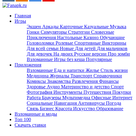
Главная
Игры
Экшен
Аркады
Карточные
Казуальные
Музыка
Гонки
Симуляторы
Стратегии
Словесные
Приключения
Настольные
Казино
Обучающие
Головоломки
Ролевые
Спортивные
Викторины
Для всей семьи
Новые
Для детей
Для мальчиков
Для девочек
На двоих
Русские версии
Про зомби
Взломанные
Игры без кеша
Популярные
Приложения
Взломанные
Еда и напитки
Жилье
Стиль жизни
Медицина
Журналы
Транспорт
Справочники
Комиксы
Знакомства
Развлечения
Финансы
Здоровье
Аудио
Материнство и детство
Спорт
Фотография
Инструменты
Путешествия
Покупки
Работа
Браузеры
Мультимедиа
Офисные
Интернет
Социальные
Навигация
Антивирусы
Погода
Связь
Бизнес
Красота
Искусство
Образование
Взломанные и моды
Топ 100
Скачать ставки