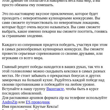
этой дрянью он попытается накормить весь наш мир, а вы
просто обязаны ему помешать.
Это по-настоящему вкусное приключение, которое будет
проходить с невероятными кулинарными конкурсами. Вы
сами сможете путешествовать по невероятным локациям,
которые будут очень вкусно называться. Вы сами сможете
выбрать, какие именно пекарни вы сможете посетить, гоняясь
за страшными злодеями.
Каждого из соперников придется победить, участвуя при этом
в самых разнообразных кулинарных конкурсах. Вы сможете
провести серьезные соревнования со своими друзьями, или
игроками со всего мира.
Главный рецепт победы находится в ваших руках, так что в
этой головоломке можно скидывать кексики в самых разных
местах. Не стоит забывать о прекрасных бонусах и других
заморочках на большой кухне. Радуйтесь каждой победе над
своими противниками и побеждайте на любом уровне.
Вступайте в нашу группу
Вконтакте,
чтобы быть в курсе
последних обновлений.
Для распаковки архивов формата zip на телефоне используйте
AndroZip
или
ES проводник
Имя приложения: Крутые Кексы!