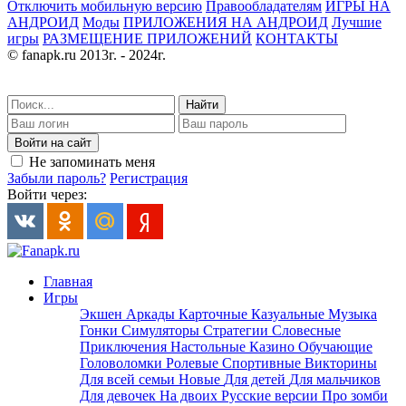
Отключить мобильную версию
Правообладателям
ИГРЫ НА
АНДРОИД
Моды
ПРИЛОЖЕНИЯ НА АНДРОИД
Лучшие
игры
РАЗМЕЩЕНИЕ ПРИЛОЖЕНИЙ
КОНТАКТЫ
© fanapk.ru 2013г. - 2024г.
Найти
Войти на сайт
Не запоминать меня
Забыли пароль?
Регистрация
Войти через:
Главная
Игры
Экшен
Аркады
Карточные
Казуальные
Музыка
Гонки
Симуляторы
Стратегии
Словесные
Приключения
Настольные
Казино
Обучающие
Головоломки
Ролевые
Спортивные
Викторины
Для всей семьи
Новые
Для детей
Для мальчиков
Для девочек
На двоих
Русские версии
Про зомби