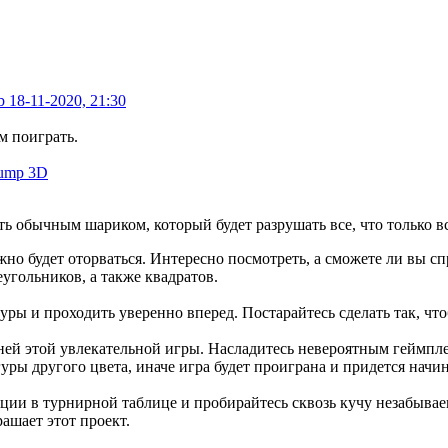
b
18-11-2020, 21:30
м поиграть.
ть обычным шариком, который будет разрушать все, что только в
но будет оторваться. Интересно посмотреть, а сможете ли вы спр
угольников, а также квадратов.
ры и проходить уверенно вперед. Постарайтесь сделать так, что
вней этой увлекательной игры. Насладитесь невероятным геймпле
ры другого цвета, иначе игра будет проиграна и придется начин
ции в турнирной таблице и пробирайтесь сквозь кучу незабыва
рашает этот проект.