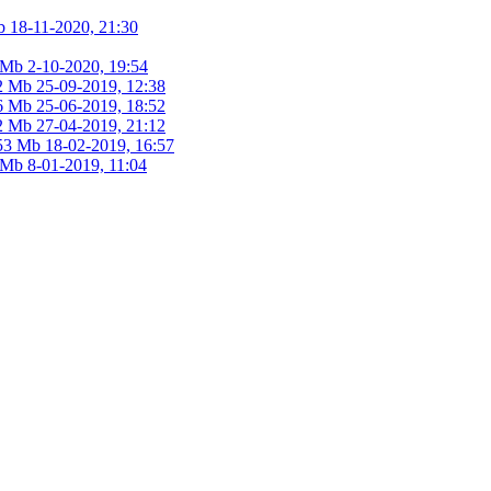
b
18-11-2020, 21:30
 Mb
2-10-2020, 19:54
2 Mb
25-09-2019, 12:38
6 Mb
25-06-2019, 18:52
2 Mb
27-04-2019, 21:12
53 Mb
18-02-2019, 16:57
 Mb
8-01-2019, 11:04