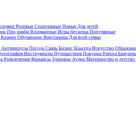
воломки
Ролевые
Спортивные
Новые
Для детей
сии
Про зомби
Взломанные
Игры без кеша
Популярные
я
Казино
Обучающие
Викторины
Для всей семьи
я
Антивирусы
Погода
Связь
Бизнес
Красота
Искусство
Образова
отография
Инструменты
Путешествия
Покупки
Работа
Браузер
ва
Развлечения
Финансы
Здоровье
Аудио
Материнство и детство