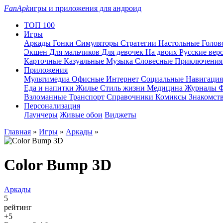
FanApk
игры и приложения для андроид
ТОП 100
Игры
Аркады
Гонки
Симуляторы
Стратегии
Настольные
Голо
Экшен
Для мальчиков
Для девочек
На двоих
Русские вер
Карточные
Казуальные
Музыка
Словесные
Приключени
Приложения
Мультимедиа
Офисные
Интернет
Социальные
Навигаци
Еда и напитки
Жилье
Стиль жизни
Медицина
Журналы
Ф
Взломанные
Транспорт
Справочники
Комиксы
Знакомст
Персонализация
Лаунчеры
Живые обои
Виджеты
Главная
»
Игры
»
Аркады
»
Color Bump 3D
Аркады
5
рейтинг
+5