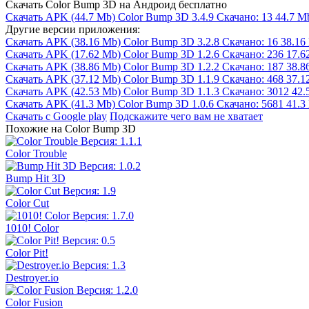
Скачать Color Bump 3D на Андроид бесплатно
Скачать APK
(44.7 Mb)
Color Bump 3D 3.4.9
Скачано: 13
44.7 M
Другие версии приложения:
Скачать APK
(38.16 Mb)
Color Bump 3D 3.2.8
Скачано: 16
38.16
Скачать APK
(17.62 Mb)
Color Bump 3D 1.2.6
Скачано: 236
17.6
Скачать APK
(38.86 Mb)
Color Bump 3D 1.2.2
Скачано: 187
38.8
Скачать APK
(37.12 Mb)
Color Bump 3D 1.1.9
Скачано: 468
37.1
Скачать APK
(42.53 Mb)
Color Bump 3D 1.1.3
Скачано: 3012
42.
Скачать APK
(41.3 Mb)
Color Bump 3D 1.0.6
Скачано: 5681
41.3
Скачать с Google play
Подскажите чего вам не хватает
Похожие на Color Bump 3D
Color Trouble
Bump Hit 3D
Color Cut
1010! Color
Color Pit!
Destroyer.io
Color Fusion