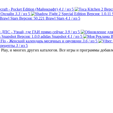
craft - Pocket Edition (Майнкрафт)
4.1
/ из 5
 Онлайн
3.3
/ из 5
Brawl Stars
4.1
/ из 5
 ДПС - Узнай, где ГАИ прямо сейчас
3.9
/ из 5
adidas Snapshot
4.1
/ из 5
Flo - Женский календарь месячных и овуляции
3.6
/ из 5
 рецепты
3
/ из 5
Play, и многих других каталогов. Все игры и программы добав