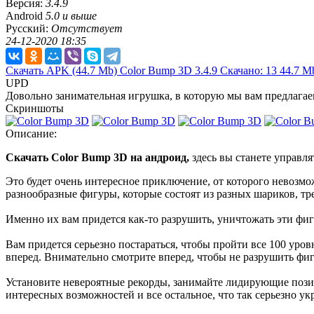
Версия:
3.4.9
Android
5.0 и выше
Русский:
Отсутствует
24-12-2020 18:35
Скачать APK
(44.7 Mb)
Color Bump 3D 3.4.9
Скачано: 13
44.7 M
UPD
Довольно занимательная игрушка, в которую мы вам предлагае
Скриншоты
Описание:
Скачать Color Bump 3D на андроид,
здесь вы станете управля
Это будет очень интересное приключение, от которого невозмож
разнообразные фигуры, которые состоят из разных шариков, тре
Именно их вам придется как-то разрушить, уничтожать эти фигу
Вам придется серьезно постараться, чтобы пройти все 100 уро
вперед. Внимательно смотрите вперед, чтобы не разрушить фигу
Установите невероятные рекорды, занимайте лидирующие пози
интересных возможностей и все остальное, что так серьезно ук