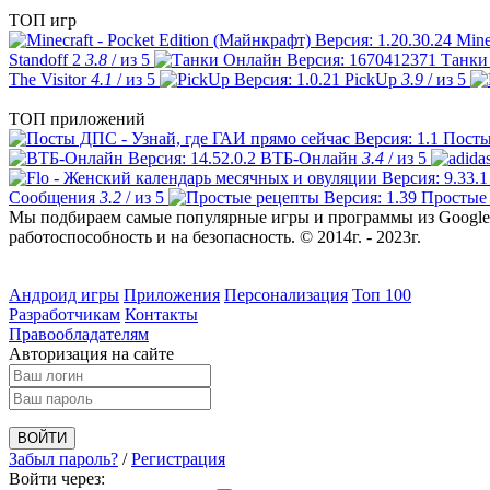
ТОП игр
Mine
Standoff 2
3.8
/ из 5
Танки
The Visitor
4.1
/ из 5
PickUp
3.9
/ из 5
ТОП приложений
Посты
ВТБ-Онлайн
3.4
/ из 5
Сообщения
3.2
/ из 5
Простые
Мы подбираем самые популярные игры и программы из Google 
работоспособность и на безопасность. © 2014г. - 2023г.
Андроид игры
Приложения
Персонализация
Топ 100
Разработчикам
Контакты
Правообладателям
Авторизация на сайте
Забыл пароль?
/
Регистрация
Войти через: