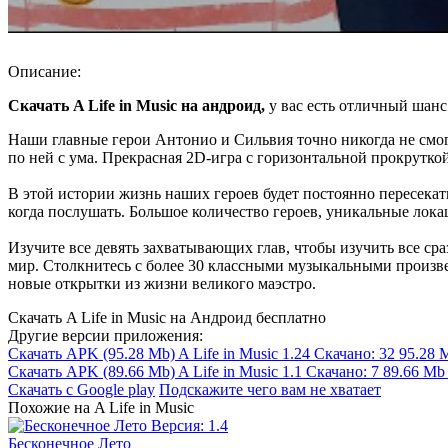
Описание:
Скачать A Life in Music на андроид,
у вас есть отличный шанс
Наши главные герои Антонио и Сильвия точно никогда не смогу
по ней с ума. Прекрасная 2D-игра с горизонтальной прокрутко
В этой истории жизнь наших героев будет постоянно пересекать
когда послушать. Большое количество героев, уникальные лока
Изучите все девять захватывающих глав, чтобы изучить все сра
мир. Столкнитесь с более 30 классными музыкальными произве
новые открытки из жизни великого маэстро.
Скачать A Life in Music на Андроид бесплатно
Другие версии приложения:
Скачать APK
(95.28 Mb)
A Life in Music 1.24
Скачано: 32
95.28 
Скачать APK
(89.66 Mb)
A Life in Music 1.1
Скачано: 7
89.66 Mb
Скачать с Google play
Подскажите чего вам не хватает
Похожие на A Life in Music
Бесконечное Лето