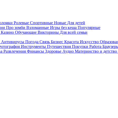
воломки
Ролевые
Спортивные
Новые
Для детей
сии
Про зомби
Взломанные
Игры без кеша
Популярные
я
Казино
Обучающие
Викторины
Для всей семьи
я
Антивирусы
Погода
Связь
Бизнес
Красота
Искусство
Образова
отография
Инструменты
Путешествия
Покупки
Работа
Браузер
ва
Развлечения
Финансы
Здоровье
Аудио
Материнство и детство