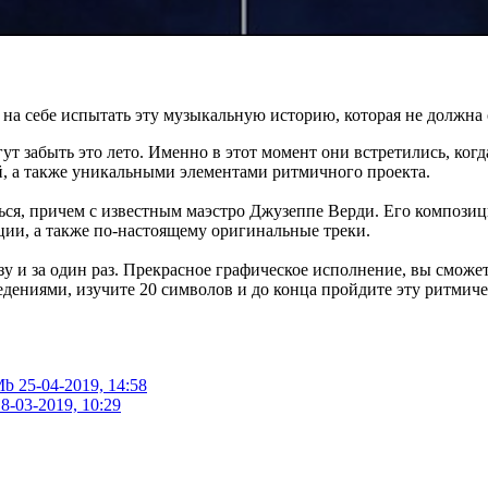
 на себе испытать эту музыкальную историю, которая не должн
т забыть это лето. Именно в этот момент они встретились, когд
й, а также уникальными элементами ритмичного проекта.
ся, причем с известным маэстро Джузеппе Верди. Его композиции
ции, а также по-настоящему оригинальные треки.
зу и за один раз. Прекрасное графическое исполнение, вы сможе
дениями, изучите 20 символов и до конца пройдите эту ритмич
Mb
25-04-2019, 14:58
8-03-2019, 10:29