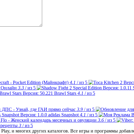
craft - Pocket Edition (Майнкрафт)
4.1
/ из 5
 Онлайн
3.3
/ из 5
Brawl Stars
4.1
/ из 5
 ДПС - Узнай, где ГАИ прямо сейчас
3.9
/ из 5
adidas Snapshot
4.1
/ из 5
Flo - Женский календарь месячных и овуляции
3.6
/ из 5
 рецепты
3
/ из 5
Play, и многих других каталогов. Все игры и программы добав