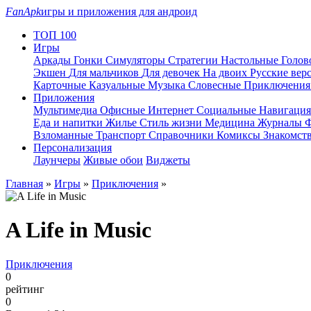
FanApk
игры и приложения для андроид
ТОП 100
Игры
Аркады
Гонки
Симуляторы
Стратегии
Настольные
Голо
Экшен
Для мальчиков
Для девочек
На двоих
Русские вер
Карточные
Казуальные
Музыка
Словесные
Приключени
Приложения
Мультимедиа
Офисные
Интернет
Социальные
Навигаци
Еда и напитки
Жилье
Стиль жизни
Медицина
Журналы
Ф
Взломанные
Транспорт
Справочники
Комиксы
Знакомст
Персонализация
Лаунчеры
Живые обои
Виджеты
Главная
»
Игры
»
Приключения
»
A Life in Music
Приключения
0
рейтинг
0