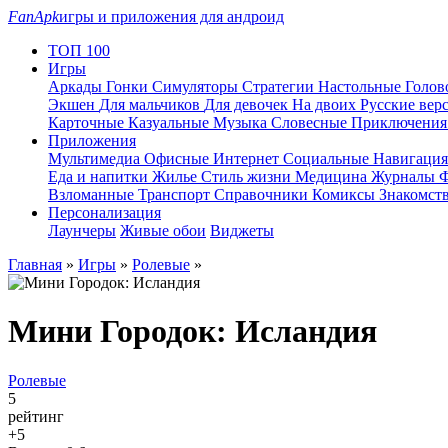
FanApk
игры и приложения для андроид
ТОП 100
Игры
Аркады
Гонки
Симуляторы
Стратегии
Настольные
Голо
Экшен
Для мальчиков
Для девочек
На двоих
Русские вер
Карточные
Казуальные
Музыка
Словесные
Приключени
Приложения
Мультимедиа
Офисные
Интернет
Социальные
Навигаци
Еда и напитки
Жилье
Стиль жизни
Медицина
Журналы
Ф
Взломанные
Транспорт
Справочники
Комиксы
Знакомст
Персонализация
Лаунчеры
Живые обои
Виджеты
Главная
»
Игры
»
Ролевые
»
Мини Городок: Исландия
Ролевые
5
рейтинг
+5