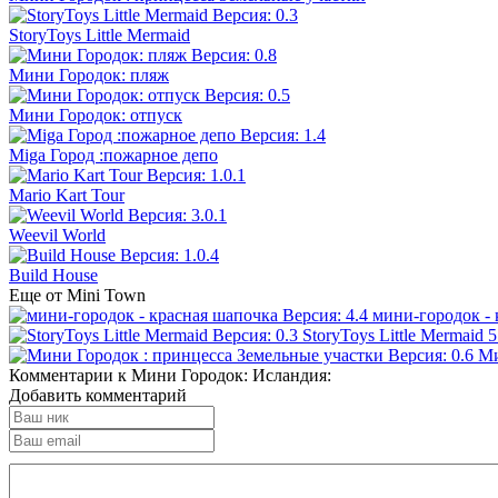
StoryToys Little Mermaid
Мини Городок: пляж
Мини Городок: отпуск
Miga Город :пожарное депо
Mario Kart Tour
Weevil World
Build House
Еще от Mini Town
мини-городок - 
StoryToys Little Mermaid
5
Ми
Комментарии к Мини Городок: Исландия:
Добавить комментарий