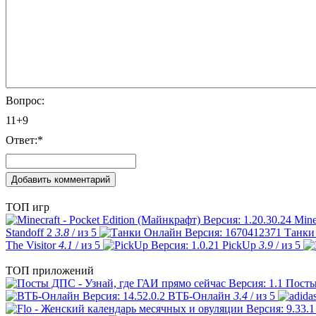
Вопрос:
11+9
Ответ:
*
ТОП игр
Mine
Standoff 2
3.8
/ из 5
Танки
The Visitor
4.1
/ из 5
PickUp
3.9
/ из 5
ТОП приложений
Посты
ВТБ-Онлайн
3.4
/ из 5