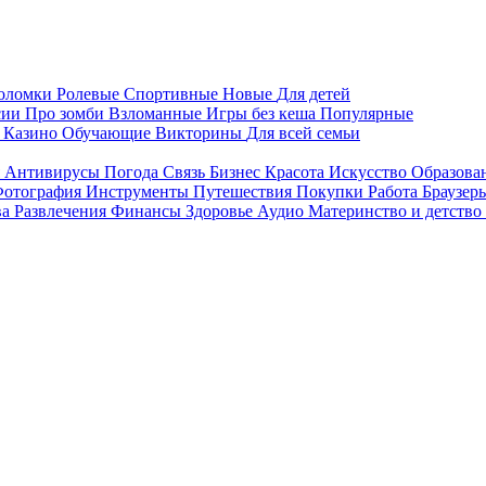
воломки
Ролевые
Спортивные
Новые
Для детей
сии
Про зомби
Взломанные
Игры без кеша
Популярные
я
Казино
Обучающие
Викторины
Для всей семьи
я
Антивирусы
Погода
Связь
Бизнес
Красота
Искусство
Образова
отография
Инструменты
Путешествия
Покупки
Работа
Браузер
ва
Развлечения
Финансы
Здоровье
Аудио
Материнство и детство