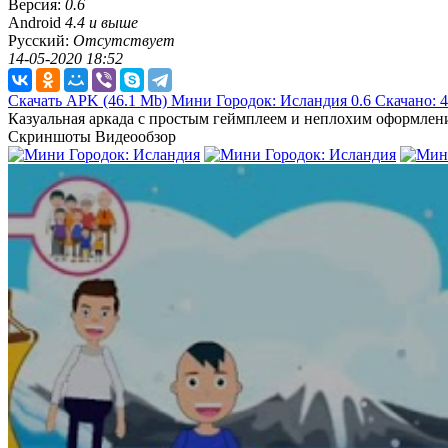
Версия:
0.6
Android
4.4 и выше
Русский:
Отсутствует
14-05-2020 18:52
Скачать APK
(46.1 Mb)
Мини Городок: Исландия 0.6
Скачано: 
Казуальная аркада с простым геймплеем и неплохим оформлен
Скриншоты
Видеообзор