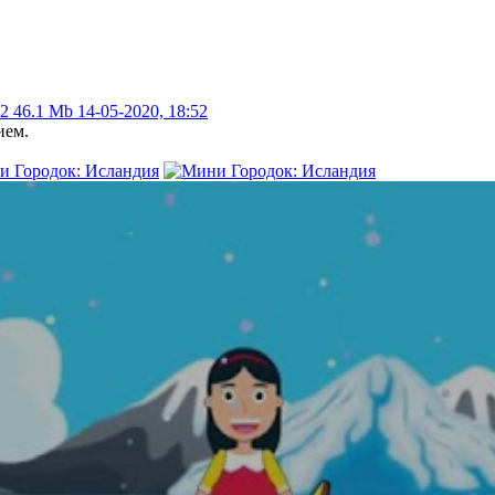
42
46.1 Mb
14-05-2020, 18:52
ием.