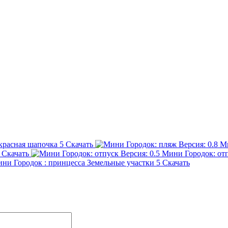
красная шапочка
5
Скачать
Ми
Скачать
Мини Городок: от
ни Городок : принцесса Земельные участки
5
Скачать