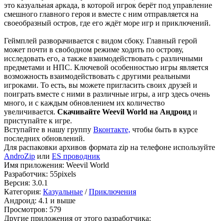
это казуальная аркада, в которой игрок берёт под управление
смешного главного героя и вместе с ним отправляется на
своеобразный остров, где его ждёт море игр и приключений.
Геймплей разворачивается с видом сбоку. Главный герой
может почти в свободном режиме ходить по острову,
исследовать его, а также взаимодействовать с различными
предметами и НПС. Ключевой особенностью игры является
возможность взаимодействовать с другими реальными
игроками. То есть, вы можете пригласить своих друзей и
поиграть вместе с ними в различные игры, а игр здесь очень
много, и с каждым обновлением их количество
увеличивается.
Скачивайте Weevil World на Андроид
и
приступайте к игре.
Вступайте в нашу группу
Вконтакте,
чтобы быть в курсе
последних обновлений.
Для распаковки архивов формата zip на телефоне используйте
AndroZip
или
ES проводник
Имя приложения: Weevil World
Разработчик: 55pixels
Версия: 3.0.1
Категория:
Казуальные
/
Приключения
Андроид: 4.1 и выше
Просмотров: 579
Другие приложения от этого разработчика: