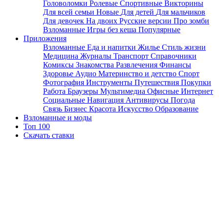
Головоломки
Ролевые
Спортивные
Викторины
Для всей семьи
Новые
Для детей
Для мальчиков
Для девочек
На двоих
Русские версии
Про зомби
Взломанные
Игры без кеша
Популярные
Приложения
Взломанные
Еда и напитки
Жилье
Стиль жизни
Медицина
Журналы
Транспорт
Справочники
Комиксы
Знакомства
Развлечения
Финансы
Здоровье
Аудио
Материнство и детство
Спорт
Фотография
Инструменты
Путешествия
Покупки
Работа
Браузеры
Мультимедиа
Офисные
Интернет
Социальные
Навигация
Антивирусы
Погода
Связь
Бизнес
Красота
Искусство
Образование
Взломанные и моды
Топ 100
Скачать ставки