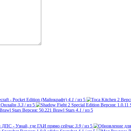
craft - Pocket Edition (Майнкрафт)
4.1
/ из 5
 Онлайн
3.3
/ из 5
Brawl Stars
4.1
/ из 5
 ДПС - Узнай, где ГАИ прямо сейчас
3.9
/ из 5