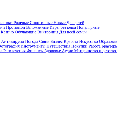
воломки
Ролевые
Спортивные
Новые
Для детей
сии
Про зомби
Взломанные
Игры без кеша
Популярные
я
Казино
Обучающие
Викторины
Для всей семьи
я
Антивирусы
Погода
Связь
Бизнес
Красота
Искусство
Образова
отография
Инструменты
Путешествия
Покупки
Работа
Браузер
ва
Развлечения
Финансы
Здоровье
Аудио
Материнство и детство