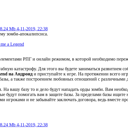
8.24 Mb
4-11-2019, 22:38
му зомби-апокалипсиса.
элементами РПГ и онлайн режимом, в которой необходимо переж
бную катастрофу. Для этого вы будете заниматься развитием соб
gend на Андроид
и приступайте к игре. На протяжении всего игр
базы, а также построением любовных отношений с различными д
На вашу базу то и дело будут нападать орды зомби. Вам необход
е будут помогать вам в защите базы. За пределами базы ищите
ми игроками и не забывайте заключать договора, ведь вместе п
8.24 Mb
4-11-2019, 22:38