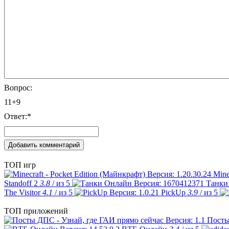
Вопрос:
11+9
Ответ:
*
ТОП игр
Mine
Standoff 2
3.8
/ из 5
Танки
The Visitor
4.1
/ из 5
PickUp
3.9
/ из 5
ТОП приложений
Посты