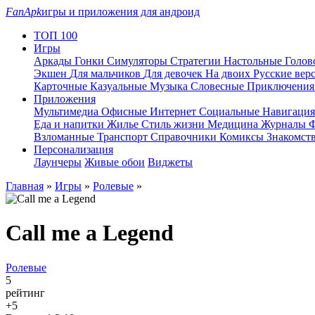
FanApk
игры и приложения для андроид
ТОП 100
Игры
Аркады
Гонки
Симуляторы
Стратегии
Настольные
Голо
Экшен
Для мальчиков
Для девочек
На двоих
Русские вер
Карточные
Казуальные
Музыка
Словесные
Приключени
Приложения
Мультимедиа
Офисные
Интернет
Социальные
Навигаци
Еда и напитки
Жилье
Стиль жизни
Медицина
Журналы
Ф
Взломанные
Транспорт
Справочники
Комиксы
Знакомст
Персонализация
Лаунчеры
Живые обои
Виджеты
Главная
»
Игры
»
Ролевые
»
Call me a Legend
Ролевые
5
рейтинг
+5