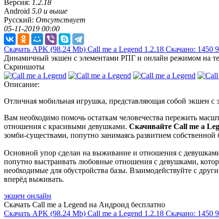
Версия:
1.2.18
Android
5.0 и выше
Русский:
Отсутствует
05-11-2019 00:00
Скачать APK
(98.24 Mb)
Call me a Legend 1.2.18
Скачано: 1450
9
Динамичный экшен с элементами РПГ и онлайн режимом на те
Скриншоты
Описание:
Отличная мобильная игрушка, представляющая собой экшен с 
Вам необходимо помочь остаткам человечества пережить масшта
отношения с красивыми девушками.
Скачивайте Call me a Le
зомби-существами, попутно занимаясь развитием собственной 
Основной упор сделан на выживание и отношения с девушками. 
попутно выстраивать любовные отношения с девушками, которы
необходимые для обустройства базы. Взаимодействуйте с други
вперёд выживать.
экшен онлайн
Скачать Call me a Legend на Андроид бесплатно
Скачать APK
(98.24 Mb)
Call me a Legend 1.2.18
Скачано: 1450
9