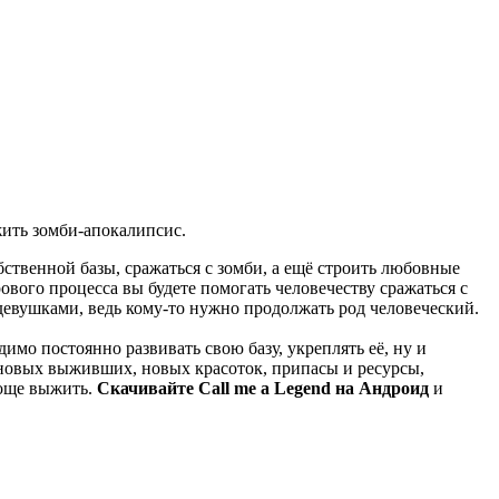
ить зомби-апокалипсис.
ственной базы, сражаться с зомби, а ещё строить любовные
ового процесса вы будете помогать человечеству сражаться с
евушками, ведь кому-то нужно продолжать род человеческий.
имо постоянно развивать свою базу, укреплять её, ну и
 новых выживших, новых красоток, припасы и ресурсы,
роще выжить.
Скачивайте Call me a Legend на Андроид
и