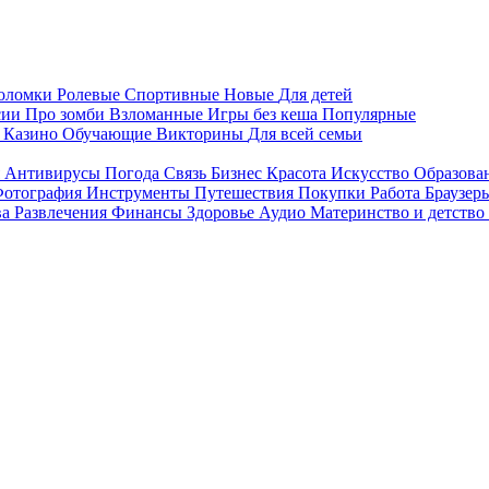
воломки
Ролевые
Спортивные
Новые
Для детей
сии
Про зомби
Взломанные
Игры без кеша
Популярные
я
Казино
Обучающие
Викторины
Для всей семьи
я
Антивирусы
Погода
Связь
Бизнес
Красота
Искусство
Образова
отография
Инструменты
Путешествия
Покупки
Работа
Браузер
ва
Развлечения
Финансы
Здоровье
Аудио
Материнство и детство