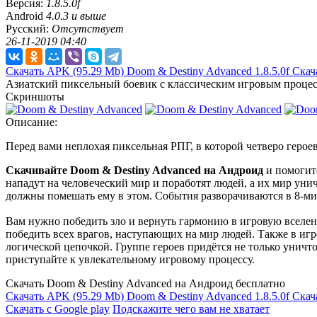
Версия:
1.8.5.0f
Android
4.0.3 и выше
Русский:
Отсутствует
26-11-2019 04:40
Скачать APK
(95.29 Mb)
Doom & Destiny Advanced 1.8.5.0f
Скач
Азиатский пиксельный боевик с классическим игровым процес
Скриншоты
Описание:
Перед вами неплохая пиксельная РПГ, в которой четверо герое
Скачивайте Doom & Destiny Advanced на Андроид
и помогите
нападут на человеческий мир и поработят людей, а их мир уни
должны помешать ему в этом. События разворачиваются в 8-ми
Вам нужно победить зло и вернуть гармонию в игровую вселенн
победить всех врагов, наступающих на мир людей. Также в иг
логической цепочкой. Группе героев придётся не только унич
приступайте к увлекательному игровому процессу.
Скачать Doom & Destiny Advanced на Андроид бесплатно
Скачать APK
(95.29 Mb)
Doom & Destiny Advanced 1.8.5.0f
Скач
Скачать с Google play
Подскажите чего вам не хватает