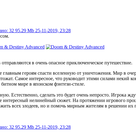
ано: 32
95.29 Mb
25-11-2019, 23:28
сом.
в отправляются в очень опасное приключенческое путешествие.
 главным героям спасти вселенную от уничтожения. Мир в очер
чтожат. Самое интересное, что руководит этими силами некий к
 битном мире в японском фэнтези-стиле.
ую. Естественно, сделать это будет очень непросто. Игрока жд
ре интересный нелинейный сюжет. На протяжении игрового проц
тожить всех злодеев, но и помочь мирным жителям в решении их
ано: 32
95.29 Mb
25-11-2019, 23:28