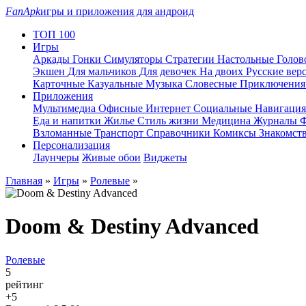
FanApk
игры и приложения для андроид
ТОП 100
Игры
Аркады
Гонки
Симуляторы
Стратегии
Настольные
Голо
Экшен
Для мальчиков
Для девочек
На двоих
Русские вер
Карточные
Казуальные
Музыка
Словесные
Приключени
Приложения
Мультимедиа
Офисные
Интернет
Социальные
Навигаци
Еда и напитки
Жилье
Стиль жизни
Медицина
Журналы
Ф
Взломанные
Транспорт
Справочники
Комиксы
Знакомст
Персонализация
Лаунчеры
Живые обои
Виджеты
Главная
»
Игры
»
Ролевые
»
Doom & Destiny Advanced
Ролевые
5
рейтинг
+5