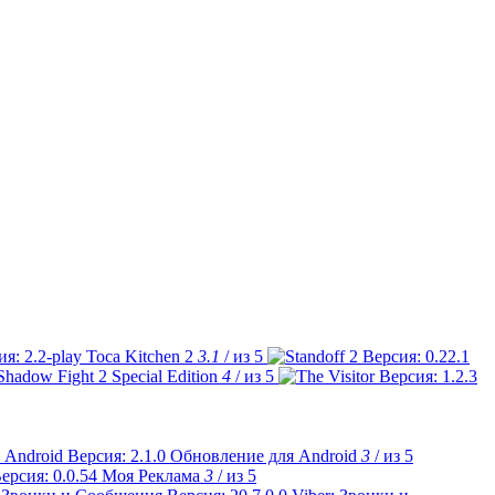
Toca Kitchen 2
3.1
/ из 5
Shadow Fight 2 Special Edition
4
/ из 5
Обновление для Android
3
/ из 5
Моя Реклама
3
/ из 5