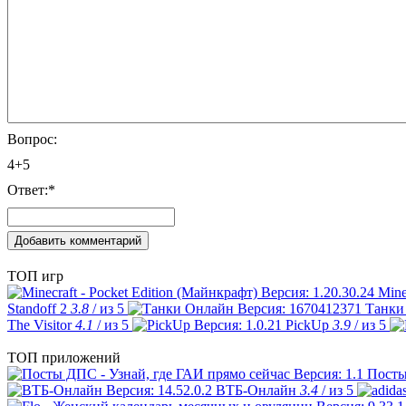
Вопрос:
4+5
Ответ:
*
ТОП игр
Mine
Standoff 2
3.8
/ из 5
Танки
The Visitor
4.1
/ из 5
PickUp
3.9
/ из 5
ТОП приложений
Посты
ВТБ-Онлайн
3.4
/ из 5