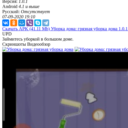
Версия:
1.0.1
Android
4.1 и выше
Русский:
Отсутствует
07-09-2020 19:10
Скачать APK
(41.11 Mb)
Уборка дома: грязная уборка дома 1.0.1
UPD
Займитесь уборкой в большом доме.
Скриншоты
Видеообзор