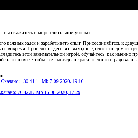
ма вы окажитесь в мире глобальной уборки.
го важных задач и зарабатывать опыт. Присоединяйтесь к девушк
 ее вовремя. Проведите здесь все выходные, очистите дом от гря
асладитесь этой занимательной игрой, обучайтесь, как именно пр
абсолютно все, чтобы все выглядело красиво, чисто и радовало 
но
Скачано: 130
41.11 Mb
7-09-2020, 19:10
качано: 76
42.87 Mb
16-08-2020, 17:29