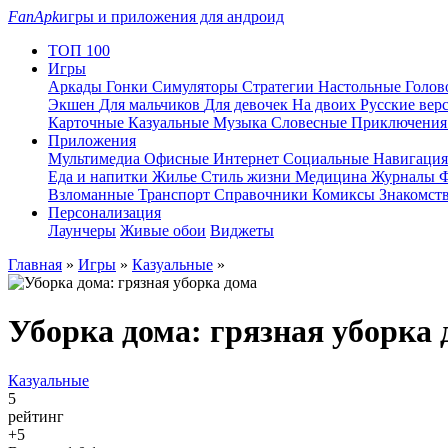
FanApk
игры и приложения для андроид
ТОП 100
Игры
Аркады
Гонки
Симуляторы
Стратегии
Настольные
Голо
Экшен
Для мальчиков
Для девочек
На двоих
Русские вер
Карточные
Казуальные
Музыка
Словесные
Приключени
Приложения
Мультимедиа
Офисные
Интернет
Социальные
Навигаци
Еда и напитки
Жилье
Стиль жизни
Медицина
Журналы
Ф
Взломанные
Транспорт
Справочники
Комиксы
Знакомст
Персонализация
Лаунчеры
Живые обои
Виджеты
Главная
»
Игры
»
Казуальные
»
Уборка дома: грязная уборка 
Казуальные
5
рейтинг
+5