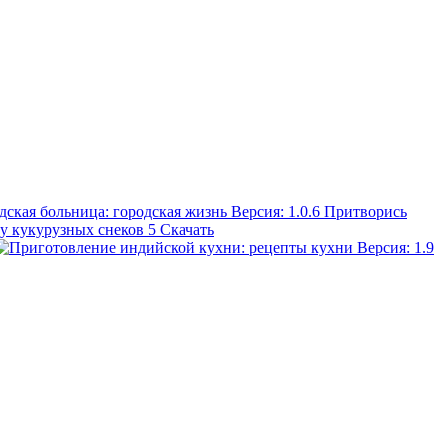
Притворись
ву кукурузных снеков
5
Скачать