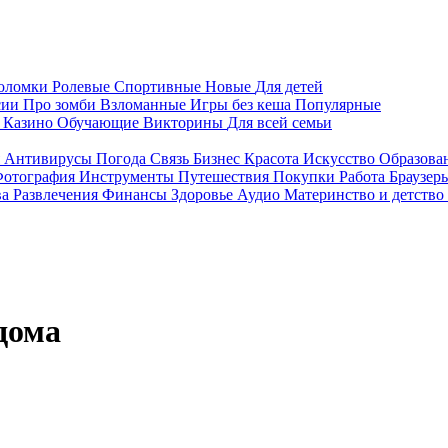
воломки
Ролевые
Спортивные
Новые
Для детей
сии
Про зомби
Взломанные
Игры без кеша
Популярные
я
Казино
Обучающие
Викторины
Для всей семьи
я
Антивирусы
Погода
Связь
Бизнес
Красота
Искусство
Образова
отография
Инструменты
Путешествия
Покупки
Работа
Браузер
ва
Развлечения
Финансы
Здоровье
Аудио
Материнство и детство
дома