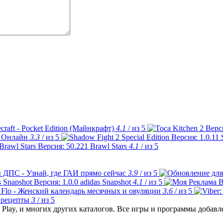
craft - Pocket Edition (Майнкрафт)
4.1
/ из 5
 Онлайн
3.3
/ из 5
Brawl Stars
4.1
/ из 5
 ДПС - Узнай, где ГАИ прямо сейчас
3.9
/ из 5
adidas Snapshot
4.1
/ из 5
Flo - Женский календарь месячных и овуляции
3.6
/ из 5
 рецепты
3
/ из 5
Play, и многих других каталогов. Все игры и программы добав