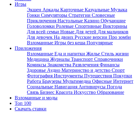
Игры
Экшен
Аркады
Карточные
Казуальные
Музыка
Гонки
Симуляторы
Стратегии
Словесные
Приключения
Настольные
Казино
Обучающие
Головоломки
Ролевые
Спортивные
Викторины
Для всей семьи
Новые
Для детей
Для мальчиков
Для девочек
На двоих
Русские версии
Про зомби
Взломанные
Игры без кеша
Популярные
Приложения
Взломанные
Еда и напитки
Жилье
Стиль жизни
Медицина
Журналы
Транспорт
Справочники
Комиксы
Знакомства
Развлечения
Финансы
Здоровье
Аудио
Материнство и детство
Спорт
Фотография
Инструменты
Путешествия
Покупки
Работа
Браузеры
Мультимедиа
Офисные
Интернет
Социальные
Навигация
Антивирусы
Погода
Связь
Бизнес
Красота
Искусство
Образование
Взломанные и моды
Топ 100
Скачать ставки