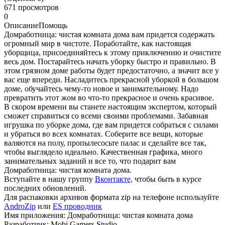
671 просмотров
0
Описание
Помощь
Домработница: чистая комната дома вам придется содержать
огромный мир в чистоте. Поработайте, как настоящая
уборщица, присоединяйтесь к этому приключению и очистите
весь дом. Постарайтесь начать уборку быстро и правильно. В
этом грязном доме работы будет предостаточно, а значит все у
вас еще впереди. Насладитесь прекрасной уборкой в большом
доме, обучайтесь чему-то новое и занимательному. Надо
превратить этот жом во что-то прекрасное и очень красивое.
В скором времени вы станете настоящим экспертом, который
сможет справиться со всеми своими проблемами. Забавная
игрушка по уборке дома, где вам придется собраться с силами
и убраться во всех комнатах. Соберите все вещи, которые
валяются на полу, пропылесосьте палас и сделайте все так,
чтобы выглядело идеально. Качественная графика, много
занимательных заданий и все то, что подарит вам
Домработница: чистая комната дома.
Вступайте в нашу группу
Вконтакте,
чтобы быть в курсе
последних обновлений.
Для распаковки архивов формата zip на телефоне используйте
AndroZip
или
ES проводник
Имя приложения: Домработница: чистая комната дома
Разработчик: Mobi Gamers Studio