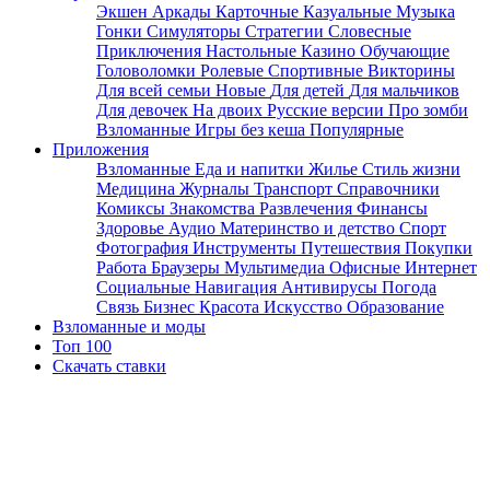
Экшен
Аркады
Карточные
Казуальные
Музыка
Гонки
Симуляторы
Стратегии
Словесные
Приключения
Настольные
Казино
Обучающие
Головоломки
Ролевые
Спортивные
Викторины
Для всей семьи
Новые
Для детей
Для мальчиков
Для девочек
На двоих
Русские версии
Про зомби
Взломанные
Игры без кеша
Популярные
Приложения
Взломанные
Еда и напитки
Жилье
Стиль жизни
Медицина
Журналы
Транспорт
Справочники
Комиксы
Знакомства
Развлечения
Финансы
Здоровье
Аудио
Материнство и детство
Спорт
Фотография
Инструменты
Путешествия
Покупки
Работа
Браузеры
Мультимедиа
Офисные
Интернет
Социальные
Навигация
Антивирусы
Погода
Связь
Бизнес
Красота
Искусство
Образование
Взломанные и моды
Топ 100
Скачать ставки