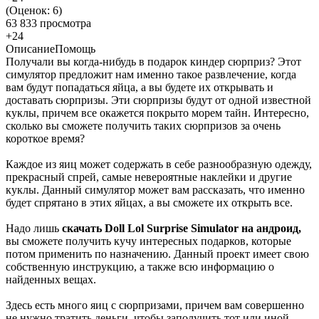
(Оценок:
6
)
63 833 просмотра
+24
Описание
Помощь
Получали вы когда-нибудь в подарок киндер сюрприз? Этот
симулятор предложит нам именно такое развлечение, когда
вам будут попадаться яйца, а вы будете их открывать и
доставать сюрпризы. Эти сюрпризы будут от одной известной
куклы, причем все окажется покрыто морем тайн. Интересно,
сколько вы сможете получить таких сюрпризов за очень
короткое время?
Каждое из яиц может содержать в себе разнообразную одежду,
прекрасный спрей, самые невероятные наклейки и другие
куклы. Данный симулятор может вам рассказать, что именно
будет спрятано в этих яйцах, а вы сможете их открыть все.
Надо лишь
скачать Doll Lol Surprise Simulator на андроид,
вы сможете получить кучу интересных подарков, которые
потом применить по назначению. Данный проект имеет свою
собственную инструкцию, а также всю информацию о
найденных вещах.
Здесь есть много яиц с сюрпризами, причем вам совершенно
не нужно тратить деньги, чтобы заполучить тот или иной