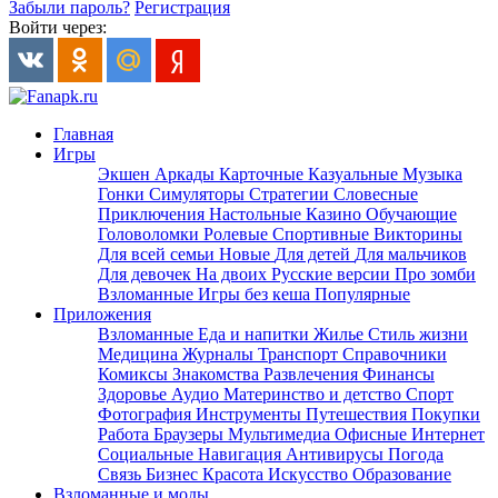
Забыли пароль?
Регистрация
Войти через:
Главная
Игры
Экшен
Аркады
Карточные
Казуальные
Музыка
Гонки
Симуляторы
Стратегии
Словесные
Приключения
Настольные
Казино
Обучающие
Головоломки
Ролевые
Спортивные
Викторины
Для всей семьи
Новые
Для детей
Для мальчиков
Для девочек
На двоих
Русские версии
Про зомби
Взломанные
Игры без кеша
Популярные
Приложения
Взломанные
Еда и напитки
Жилье
Стиль жизни
Медицина
Журналы
Транспорт
Справочники
Комиксы
Знакомства
Развлечения
Финансы
Здоровье
Аудио
Материнство и детство
Спорт
Фотография
Инструменты
Путешествия
Покупки
Работа
Браузеры
Мультимедиа
Офисные
Интернет
Социальные
Навигация
Антивирусы
Погода
Связь
Бизнес
Красота
Искусство
Образование
Взломанные и моды