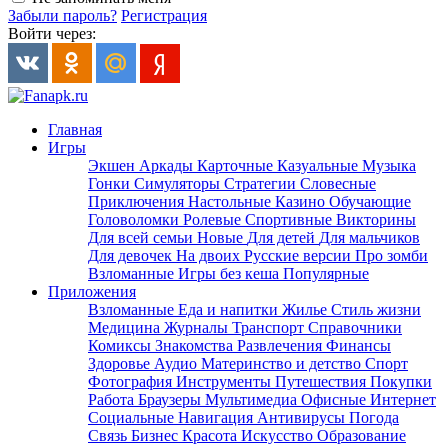
Забыли пароль?
Регистрация
Войти через:
Главная
Игры
Экшен
Аркады
Карточные
Казуальные
Музыка
Гонки
Симуляторы
Стратегии
Словесные
Приключения
Настольные
Казино
Обучающие
Головоломки
Ролевые
Спортивные
Викторины
Для всей семьи
Новые
Для детей
Для мальчиков
Для девочек
На двоих
Русские версии
Про зомби
Взломанные
Игры без кеша
Популярные
Приложения
Взломанные
Еда и напитки
Жилье
Стиль жизни
Медицина
Журналы
Транспорт
Справочники
Комиксы
Знакомства
Развлечения
Финансы
Здоровье
Аудио
Материнство и детство
Спорт
Фотография
Инструменты
Путешествия
Покупки
Работа
Браузеры
Мультимедиа
Офисные
Интернет
Социальные
Навигация
Антивирусы
Погода
Связь
Бизнес
Красота
Искусство
Образование