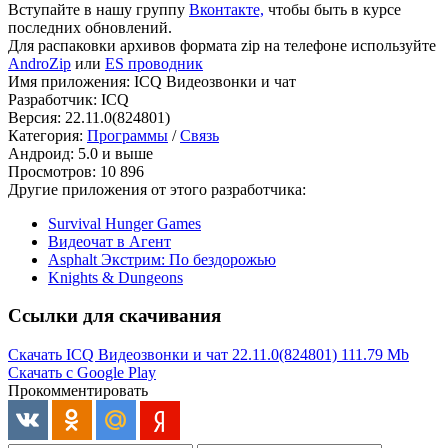
Вступайте в нашу группу
Вконтакте,
чтобы быть в курсе
последних обновлений.
Для распаковки архивов формата zip на телефоне используйте
AndroZip
или
ES проводник
Имя приложения: ICQ Видеозвонки и чат
Разработчик: ICQ
Версия: 22.11.0(824801)
Категория:
Программы
/
Связь
Андроид: 5.0 и выше
Просмотров: 10 896
Другие приложения от этого разработчика:
Survival Hunger Games
Видеочат в Агент
Asphalt Экстрим: По бездорожью
Knights & Dungeons
Ссылки для скачивания
Скачать ICQ Видеозвонки и чат 22.11.0(824801)
111.79 Mb
Скачать с Google Play
Прокомментировать