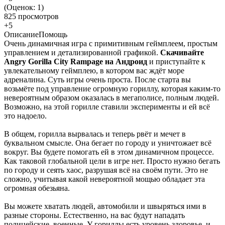
(Оценок:
1
)
825 просмотров
+5
Описание
Помощь
Очень динамичная игра с примитивным геймплеем, простым
управлением и детализированной графикой.
Скачивайте
Angry Gorilla City Rampage на Андроид
и приступайте к
увлекательному геймплею, в котором вас ждёт море
адреналина. Суть игры очень проста. После старта вы
возьмёте под управление огромную гориллу, которая каким-то
невероятным образом оказалась в мегаполисе, полным людей.
Возможно, на этой горилле ставили эксперименты и ей всё
это надоело.
В общем, горилла вырвалась и теперь рвёт и мечет в
буквальном смысле. Она бегает по городу и уничтожает всё
вокруг. Вы будете помогать ей в этом динамичном процессе.
Как таковой глобальной цели в игре нет. Просто нужно бегать
по городу и сеять хаос, разрушая всё на своём пути. Это не
сложно, учитывая какой невероятной мощью обладает эта
огромная обезьяна.
Вы можете хватать людей, автомобили и швыряться ими в
разные стороны. Естественно, на вас будут нападать
полицейские, военные. У гориллы есть уровень здоровье, и