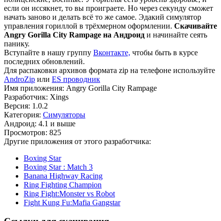
если он иссякнет, то вы проиграете. Но через секунду сможет
начать заново и делать всё то же самое. Эдакий симулятор
управления гориллой в трёхмерном оформлении.
Скачивайте
Angry Gorilla City Rampage на Андроид
и начинайте сеять
панику.
Вступайте в нашу группу
Вконтакте,
чтобы быть в курсе
последних обновлений.
Для распаковки архивов формата zip на телефоне используйте
AndroZip
или
ES проводник
Имя приложения: Angry Gorilla City Rampage
Разработчик: Xings
Версия: 1.0.2
Категория:
Симуляторы
Андроид: 4.1 и выше
Просмотров: 825
Другие приложения от этого разработчика:
Boxing Star
Boxing Star : Match 3
Banana Highway Racing
Ring Fighting Champion
Ring Fight:Monster vs Robot
Fight Kung Fu:Mafia Gangstar