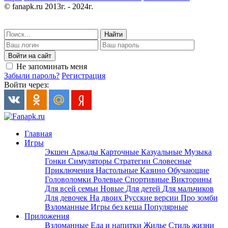
© fanapk.ru 2013г. - 2024г.
Найти
Войти на сайт
Не запоминать меня
Забыли пароль?
Регистрация
Войти через:
Главная
Игры
Экшен
Аркады
Карточные
Казуальные
Музыка
Гонки
Симуляторы
Стратегии
Словесные
Приключения
Настольные
Казино
Обучающие
Головоломки
Ролевые
Спортивные
Викторины
Для всей семьи
Новые
Для детей
Для мальчиков
Для девочек
На двоих
Русские версии
Про зомби
Взломанные
Игры без кеша
Популярные
Приложения
Взломанные
Еда и напитки
Жилье
Стиль жизни