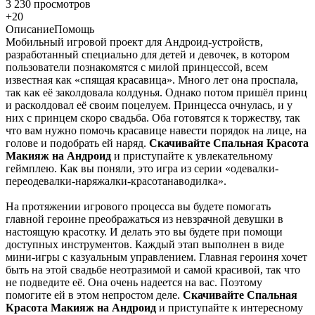
3 230 просмотров
+20
Описание
Помощь
Мобильный игровой проект для Андроид-устройств,
разработанный специально для детей и девочек, в котором
пользователи познакомятся с милой принцессой, всем
известная как «спящая красавица». Много лет она проспала,
так как её заколдовала колдунья. Однако потом пришёл принц
и расколдовал её своим поцелуем. Принцесса очнулась, и у
них с принцем скоро свадьба. Оба готовятся к торжеству, так
что вам нужно помочь красавице навести порядок на лице, на
голове и подобрать ей наряд.
Скачивайте Спальная Красота
Макияж на Андроид
и приступайте к увлекательному
геймплею. Как вы поняли, это игра из серии «одевалки-
переодевалки-наряжалки-красотанаводилка».
На протяжении игрового процесса вы будете помогать
главной героине преображаться из невзрачной девушки в
настоящую красотку. И делать это вы будете при помощи
доступных инструментов. Каждый этап выполнен в виде
мини-игры с казуальным управлением. Главная героиня хочет
быть на этой свадьбе неотразимой и самой красивой, так что
не подведите её. Она очень надеется на вас. Поэтому
помогите ей в этом непростом деле.
Скачивайте Спальная
Красота Макияж на Андроид
и приступайте к интересному