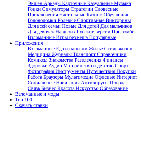
Экшен
Аркады
Карточные
Казуальные
Музыка
Гонки
Симуляторы
Стратегии
Словесные
Приключения
Настольные
Казино
Обучающие
Головоломки
Ролевые
Спортивные
Викторины
Для всей семьи
Новые
Для детей
Для мальчиков
Для девочек
На двоих
Русские версии
Про зомби
Взломанные
Игры без кеша
Популярные
Приложения
Взломанные
Еда и напитки
Жилье
Стиль жизни
Медицина
Журналы
Транспорт
Справочники
Комиксы
Знакомства
Развлечения
Финансы
Здоровье
Аудио
Материнство и детство
Спорт
Фотография
Инструменты
Путешествия
Покупки
Работа
Браузеры
Мультимедиа
Офисные
Интернет
Социальные
Навигация
Антивирусы
Погода
Связь
Бизнес
Красота
Искусство
Образование
Взломанные и моды
Топ 100
Скачать ставки