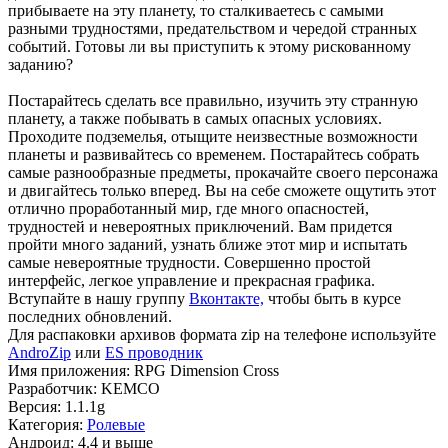
прибываете на эту планету, то сталкиваетесь с самыми
разными трудностями, предательством и чередой странных
событий. Готовы ли вы приступить к этому рискованному
заданию?
Постарайтесь сделать все правильно, изучить эту странную
планету, а также побывать в самых опасных условиях.
Проходите подземелья, отыщите неизвестные возможности
планеты и развивайтесь со временем. Постарайтесь собрать
самые разнообразные предметы, прокачайте своего персонажа
и двигайтесь только вперед. Вы на себе сможете ощутить этот
отлично проработанный мир, где много опасностей,
трудностей и невероятных приключений. Вам придется
пройти много заданий, узнать ближе этот мир и испытать
самые невероятные трудности. Совершенно простой
интерфейс, легкое управление и прекрасная графика.
Вступайте в нашу группу
Вконтакте,
чтобы быть в курсе
последних обновлений.
Для распаковки архивов формата zip на телефоне используйте
AndroZip
или
ES проводник
Имя приложения: RPG Dimension Cross
Разработчик: KEMCO
Версия: 1.1.1g
Категория:
Ролевые
Андроид: 4.4 и выше