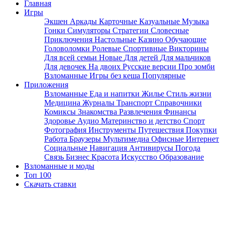
Главная
Игры
Экшен
Аркады
Карточные
Казуальные
Музыка
Гонки
Симуляторы
Стратегии
Словесные
Приключения
Настольные
Казино
Обучающие
Головоломки
Ролевые
Спортивные
Викторины
Для всей семьи
Новые
Для детей
Для мальчиков
Для девочек
На двоих
Русские версии
Про зомби
Взломанные
Игры без кеша
Популярные
Приложения
Взломанные
Еда и напитки
Жилье
Стиль жизни
Медицина
Журналы
Транспорт
Справочники
Комиксы
Знакомства
Развлечения
Финансы
Здоровье
Аудио
Материнство и детство
Спорт
Фотография
Инструменты
Путешествия
Покупки
Работа
Браузеры
Мультимедиа
Офисные
Интернет
Социальные
Навигация
Антивирусы
Погода
Связь
Бизнес
Красота
Искусство
Образование
Взломанные и моды
Топ 100
Скачать ставки