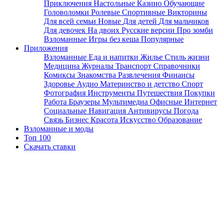
Приключения
Настольные
Казино
Обучающие
Головоломки
Ролевые
Спортивные
Викторины
Для всей семьи
Новые
Для детей
Для мальчиков
Для девочек
На двоих
Русские версии
Про зомби
Взломанные
Игры без кеша
Популярные
Приложения
Взломанные
Еда и напитки
Жилье
Стиль жизни
Медицина
Журналы
Транспорт
Справочники
Комиксы
Знакомства
Развлечения
Финансы
Здоровье
Аудио
Материнство и детство
Спорт
Фотография
Инструменты
Путешествия
Покупки
Работа
Браузеры
Мультимедиа
Офисные
Интернет
Социальные
Навигация
Антивирусы
Погода
Связь
Бизнес
Красота
Искусство
Образование
Взломанные и моды
Топ 100
Скачать ставки