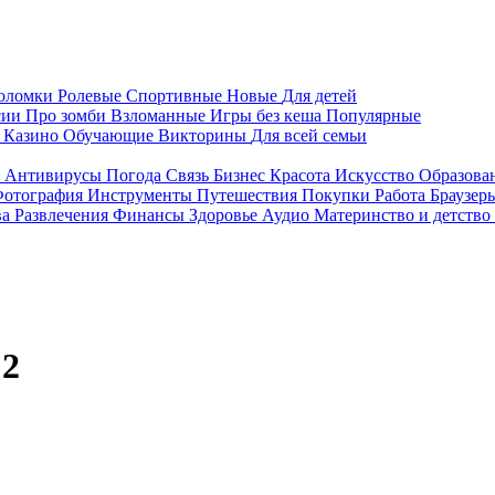
воломки
Ролевые
Спортивные
Новые
Для детей
сии
Про зомби
Взломанные
Игры без кеша
Популярные
я
Казино
Обучающие
Викторины
Для всей семьи
я
Антивирусы
Погода
Связь
Бизнес
Красота
Искусство
Образова
отография
Инструменты
Путешествия
Покупки
Работа
Браузер
ва
Развлечения
Финансы
Здоровье
Аудио
Материнство и детство
 2