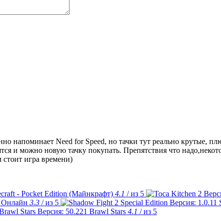
енно напоминает Need for Speed, но тачки тут реально крутые, п
ятся и можно новую тачку покупать. Препятствия что надо,некото
 стоит игра времени)
craft - Pocket Edition (Майнкрафт)
4.1
/ из 5
 Онлайн
3.3
/ из 5
Brawl Stars
4.1
/ из 5