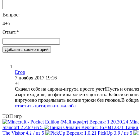
Вопрос:
4+5
Ответ:
*
Егор
7 ноября 2017 19:16
+1
Скачал себе на адроид-игруха просто улет!Пусть и отдал
азарт входишь, до финиша хочется догнать. Бабосики коп
виртуозно проделывать всякие трюки без глюков.В общем
ответить
цитировать
жалоба
ТОП игр
Mine
Standoff 2
3.8
/ из 5
Танки
The Visitor
4.1
/ из 5
PickUp
3.9
/ из 5