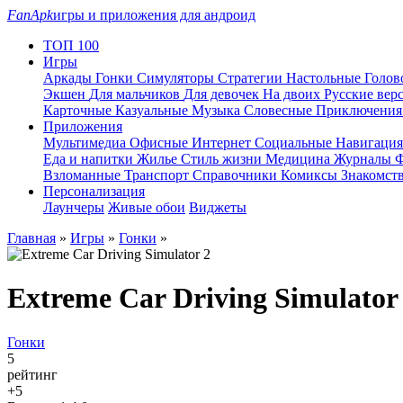
FanApk
игры и приложения для андроид
ТОП 100
Игры
Аркады
Гонки
Симуляторы
Стратегии
Настольные
Голо
Экшен
Для мальчиков
Для девочек
На двоих
Русские вер
Карточные
Казуальные
Музыка
Словесные
Приключени
Приложения
Мультимедиа
Офисные
Интернет
Социальные
Навигаци
Еда и напитки
Жилье
Стиль жизни
Медицина
Журналы
Ф
Взломанные
Транспорт
Справочники
Комиксы
Знакомст
Персонализация
Лаунчеры
Живые обои
Виджеты
Главная
»
Игры
»
Гонки
»
Extreme Car Driving Simulator
Гонки
5
рейтинг
+5