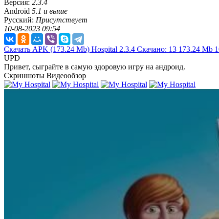
Версия:
2.3.4
Android
5.1 и выше
Русский:
Присутствует
10-08-2023 09:54
Скачать APK
(173.24 Mb)
Hospital 2.3.4
Скачано: 13
173.24 Mb
1
UPD
Привет, сыграйте в самую здоровую игру на андроид.
Скриншоты
Видеообзор