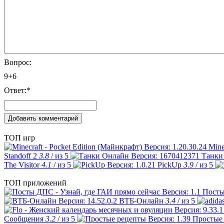
Вопрос:
9+6
Ответ:
*
ТОП игр
Mine
Standoff 2
3.8
/ из 5
Танки
The Visitor
4.1
/ из 5
PickUp
3.9
/ из 5
ТОП приложений
Посты
ВТБ-Онлайн
3.4
/ из 5
Сообщения
3.2
/ из 5
Простые