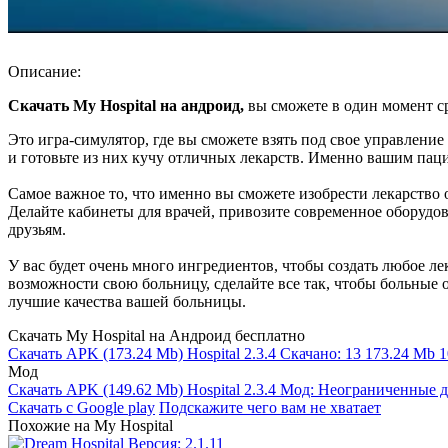
Описание:
Скачать My Hospital на андроид,
вы сможете в один момент с
Это игра-симулятор, где вы сможете взять под свое управлени
и готовьте из них кучу отличных лекарств. Именно вашим паци
Самое важное то, что именно вы сможете изобрести лекарство о
Делайте кабинеты для врачей, привозите современное оборуд
друзьям.
У вас будет очень много ингредиентов, чтобы создать любое л
возможности свою больницу, сделайте все так, чтобы больные 
лучшие качества вашей больницы.
Скачать My Hospital на Андроид бесплатно
Скачать APK
(173.24 Mb)
Hospital 2.3.4
Скачано: 13
173.24 Mb
1
Мод
Скачать APK
(149.62 Mb)
Hospital 2.3.4 Мод: Неограниченные 
Скачать с Google play
Подскажите чего вам не хватает
Похожие на My Hospital