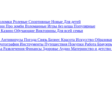
воломки
Ролевые
Спортивные
Новые
Для детей
сии
Про зомби
Взломанные
Игры без кеша
Популярные
я
Казино
Обучающие
Викторины
Для всей семьи
я
Антивирусы
Погода
Связь
Бизнес
Красота
Искусство
Образова
отография
Инструменты
Путешествия
Покупки
Работа
Браузер
ва
Развлечения
Финансы
Здоровье
Аудио
Материнство и детство