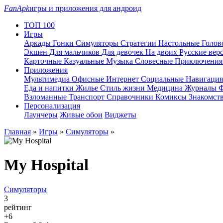
FanApk
игры и приложения для андроид
ТОП 100
Игры
Аркады
Гонки
Симуляторы
Стратегии
Настольные
Голо
Экшен
Для мальчиков
Для девочек
На двоих
Русские вер
Карточные
Казуальные
Музыка
Словесные
Приключени
Приложения
Мультимедиа
Офисные
Интернет
Социальные
Навигаци
Еда и напитки
Жилье
Стиль жизни
Медицина
Журналы
Ф
Взломанные
Транспорт
Справочники
Комиксы
Знакомст
Персонализация
Лаунчеры
Живые обои
Виджеты
Главная
»
Игры
»
Симуляторы
»
My Hospital
Симуляторы
3
рейтинг
+6