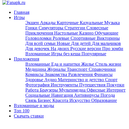
Главная
Игры
Экшен
Аркады
Карточные
Казуальные
Музыка
Гонки
Симуляторы
Стратегии
Словесные
Приключения
Настольные
Казино
Обучающие
Головоломки
Ролевые
Спортивные
Викторины
Для всей семьи
Новые
Для детей
Для мальчиков
Для девочек
На двоих
Русские версии
Про зомби
Взломанные
Игры без кеша
Популярные
Приложения
Взломанные
Еда и напитки
Жилье
Стиль жизни
Медицина
Журналы
Транспорт
Справочники
Комиксы
Знакомства
Развлечения
Финансы
Здоровье
Аудио
Материнство и детство
Спорт
Фотография
Инструменты
Путешествия
Покупки
Работа
Браузеры
Мультимедиа
Офисные
Интернет
Социальные
Навигация
Антивирусы
Погода
Связь
Бизнес
Красота
Искусство
Образование
Взломанные и моды
Топ 100
Скачать ставки