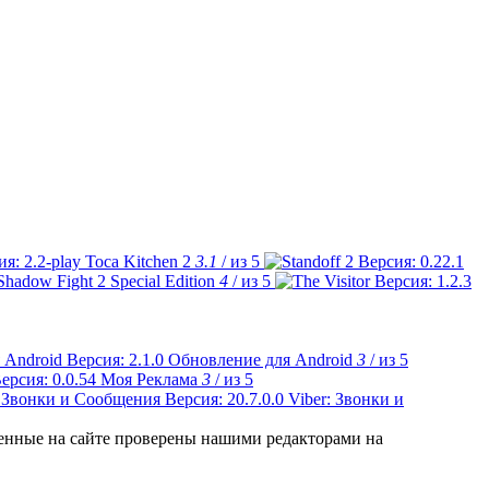
Toca Kitchen 2
3.1
/ из 5
Shadow Fight 2 Special Edition
4
/ из 5
Обновление для Android
3
/ из 5
Моя Реклама
3
/ из 5
Viber: Звонки и
ленные на сайте проверены нашими редакторами на