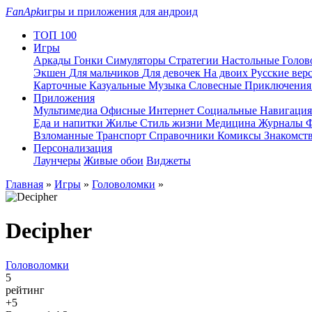
FanApk
игры и приложения для андроид
ТОП 100
Игры
Аркады
Гонки
Симуляторы
Стратегии
Настольные
Голо
Экшен
Для мальчиков
Для девочек
На двоих
Русские вер
Карточные
Казуальные
Музыка
Словесные
Приключени
Приложения
Мультимедиа
Офисные
Интернет
Социальные
Навигаци
Еда и напитки
Жилье
Стиль жизни
Медицина
Журналы
Ф
Взломанные
Транспорт
Справочники
Комиксы
Знакомст
Персонализация
Лаунчеры
Живые обои
Виджеты
Главная
»
Игры
»
Головоломки
»
Decipher
Головоломки
5
рейтинг
+5