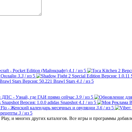
craft - Pocket Edition (Майнкрафт)
4.1
/ из 5
 Онлайн
3.3
/ из 5
Brawl Stars
4.1
/ из 5
 ДПС - Узнай, где ГАИ прямо сейчас
3.9
/ из 5
adidas Snapshot
4.1
/ из 5
Flo - Женский календарь месячных и овуляции
3.6
/ из 5
 рецепты
3
/ из 5
Play, и многих других каталогов. Все игры и программы добав