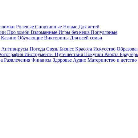
воломки
Ролевые
Спортивные
Новые
Для детей
сии
Про зомби
Взломанные
Игры без кеша
Популярные
я
Казино
Обучающие
Викторины
Для всей семьи
я
Антивирусы
Погода
Связь
Бизнес
Красота
Искусство
Образова
отография
Инструменты
Путешествия
Покупки
Работа
Браузер
ва
Развлечения
Финансы
Здоровье
Аудио
Материнство и детство