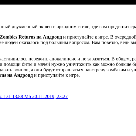
ный двухмерный экшен в аркадном стиле, где вам предстоит ср
 Zombies Returns на Андроид
и приступайте к игре. В очередно
е людей оказалось под большим вопросом. Вам повезло, ведь вы
частливилось пережить апокалипсис и не заразиться. В общем, р
При помощи биты и мячей нужно уничтожить как можно больше б
давать воинов, а они будут отправляться навстречу зомбакам и 
rns на Андроид
и приступайте к игре.
: 131
13.88 Mb
20-11-2019, 23:27