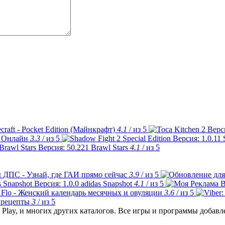
craft - Pocket Edition (Майнкрафт)
4.1
/ из 5
 Онлайн
3.3
/ из 5
Brawl Stars
4.1
/ из 5
 ДПС - Узнай, где ГАИ прямо сейчас
3.9
/ из 5
adidas Snapshot
4.1
/ из 5
Flo - Женский календарь месячных и овуляции
3.6
/ из 5
 рецепты
3
/ из 5
Play, и многих других каталогов. Все игры и программы добав