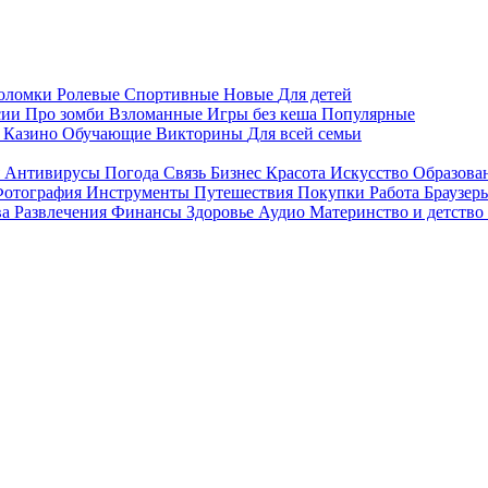
воломки
Ролевые
Спортивные
Новые
Для детей
сии
Про зомби
Взломанные
Игры без кеша
Популярные
я
Казино
Обучающие
Викторины
Для всей семьи
я
Антивирусы
Погода
Связь
Бизнес
Красота
Искусство
Образова
отография
Инструменты
Путешествия
Покупки
Работа
Браузер
ва
Развлечения
Финансы
Здоровье
Аудио
Материнство и детство