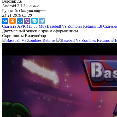
Версия:
1.8
Android
2.3.3 и выше
Русский:
Отсутствует
21-11-2019 05:20
Скачать APK
(13.88 Mb)
Baseball Vs Zombies Returns 1.8
Скачано
Двухмерный экшен с ярким оформлением.
Скриншоты
Видеообзор