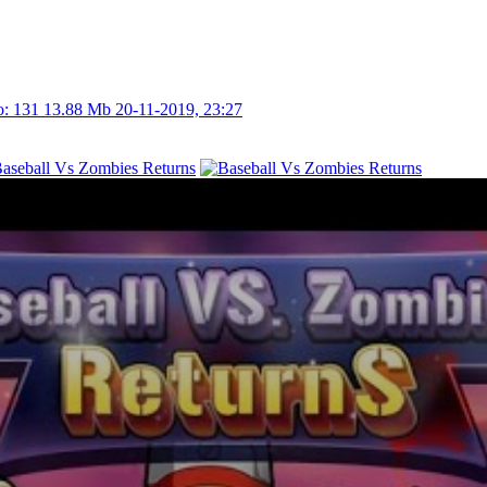
: 131
13.88 Mb
20-11-2019, 23:27