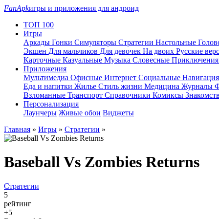
FanApk
игры и приложения для андроид
ТОП 100
Игры
Аркады
Гонки
Симуляторы
Стратегии
Настольные
Голо
Экшен
Для мальчиков
Для девочек
На двоих
Русские вер
Карточные
Казуальные
Музыка
Словесные
Приключени
Приложения
Мультимедиа
Офисные
Интернет
Социальные
Навигаци
Еда и напитки
Жилье
Стиль жизни
Медицина
Журналы
Ф
Взломанные
Транспорт
Справочники
Комиксы
Знакомст
Персонализация
Лаунчеры
Живые обои
Виджеты
Главная
»
Игры
»
Стратегии
»
Baseball Vs Zombies Returns
Стратегии
5
рейтинг
+5