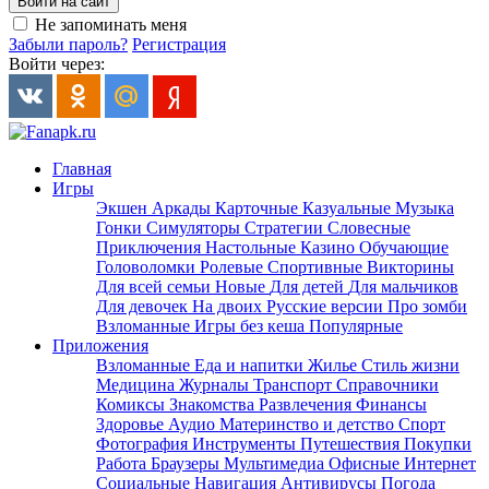
Войти на сайт
Не запоминать меня
Забыли пароль?
Регистрация
Войти через:
Главная
Игры
Экшен
Аркады
Карточные
Казуальные
Музыка
Гонки
Симуляторы
Стратегии
Словесные
Приключения
Настольные
Казино
Обучающие
Головоломки
Ролевые
Спортивные
Викторины
Для всей семьи
Новые
Для детей
Для мальчиков
Для девочек
На двоих
Русские версии
Про зомби
Взломанные
Игры без кеша
Популярные
Приложения
Взломанные
Еда и напитки
Жилье
Стиль жизни
Медицина
Журналы
Транспорт
Справочники
Комиксы
Знакомства
Развлечения
Финансы
Здоровье
Аудио
Материнство и детство
Спорт
Фотография
Инструменты
Путешествия
Покупки
Работа
Браузеры
Мультимедиа
Офисные
Интернет
Социальные
Навигация
Антивирусы
Погода