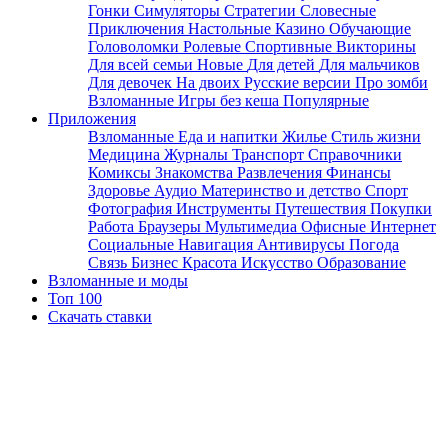
Гонки
Симуляторы
Стратегии
Словесные
Приключения
Настольные
Казино
Обучающие
Головоломки
Ролевые
Спортивные
Викторины
Для всей семьи
Новые
Для детей
Для мальчиков
Для девочек
На двоих
Русские версии
Про зомби
Взломанные
Игры без кеша
Популярные
Приложения
Взломанные
Еда и напитки
Жилье
Стиль жизни
Медицина
Журналы
Транспорт
Справочники
Комиксы
Знакомства
Развлечения
Финансы
Здоровье
Аудио
Материнство и детство
Спорт
Фотография
Инструменты
Путешествия
Покупки
Работа
Браузеры
Мультимедиа
Офисные
Интернет
Социальные
Навигация
Антивирусы
Погода
Связь
Бизнес
Красота
Искусство
Образование
Взломанные и моды
Топ 100
Скачать ставки