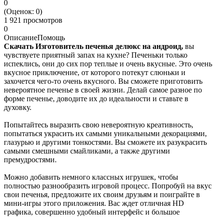
0
(Оценок:
0
)
1 921 просмотров
0
Описание
Помощь
Скачать Изготовитель печенья делюкс на андроид,
вы
чувствуете приятный запах на кухне? Печеньки только
испеклись, они до сих пор теплые и очень вкусные. Это очень
вкусное приключение, от которого потекут слюньки и
захочется чего-то очень вкусного. Вы сможете приготовить
невероятное печенье в своей жизни. Делай самое разное по
форме печенье, доводите их до идеальности и ставьте в
духовку.
Попытайтесь выразить свою невероятную креативность,
попытаться украсить их самыми уникальными декорациями,
глазурью и другими тонкостями. Вы сможете их разукрасить
самыми смешными смайликами, а также другими
премудростями.
Можно добавить немного классных игрушек, чтобы
полностью разнообразить игровой процесс. Попробуй на вкус
свои печенья, предложите их своим друзьям и поиграйте в
мини-игры этого приложения. Вас ждет отличная HD
графика, совершенно удобный интерфейс и большое