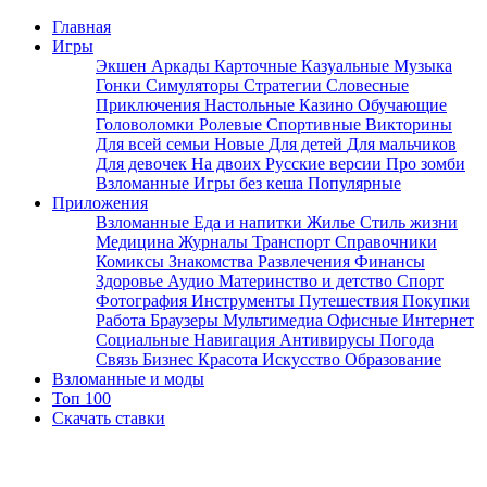
Главная
Игры
Экшен
Аркады
Карточные
Казуальные
Музыка
Гонки
Симуляторы
Стратегии
Словесные
Приключения
Настольные
Казино
Обучающие
Головоломки
Ролевые
Спортивные
Викторины
Для всей семьи
Новые
Для детей
Для мальчиков
Для девочек
На двоих
Русские версии
Про зомби
Взломанные
Игры без кеша
Популярные
Приложения
Взломанные
Еда и напитки
Жилье
Стиль жизни
Медицина
Журналы
Транспорт
Справочники
Комиксы
Знакомства
Развлечения
Финансы
Здоровье
Аудио
Материнство и детство
Спорт
Фотография
Инструменты
Путешествия
Покупки
Работа
Браузеры
Мультимедиа
Офисные
Интернет
Социальные
Навигация
Антивирусы
Погода
Связь
Бизнес
Красота
Искусство
Образование
Взломанные и моды
Топ 100
Скачать ставки