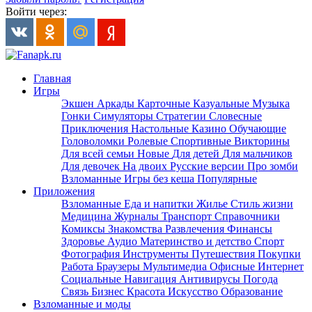
Войти через:
Главная
Игры
Экшен
Аркады
Карточные
Казуальные
Музыка
Гонки
Симуляторы
Стратегии
Словесные
Приключения
Настольные
Казино
Обучающие
Головоломки
Ролевые
Спортивные
Викторины
Для всей семьи
Новые
Для детей
Для мальчиков
Для девочек
На двоих
Русские версии
Про зомби
Взломанные
Игры без кеша
Популярные
Приложения
Взломанные
Еда и напитки
Жилье
Стиль жизни
Медицина
Журналы
Транспорт
Справочники
Комиксы
Знакомства
Развлечения
Финансы
Здоровье
Аудио
Материнство и детство
Спорт
Фотография
Инструменты
Путешествия
Покупки
Работа
Браузеры
Мультимедиа
Офисные
Интернет
Социальные
Навигация
Антивирусы
Погода
Связь
Бизнес
Красота
Искусство
Образование
Взломанные и моды