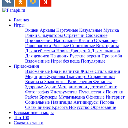
Главная
Игры
Экшен
Аркады
Карточные
Казуальные
Музыка
Гонки
Симуляторы
Стратегии
Словесные
Приключения
Настольные
Казино
Обучающие
Головоломки
Ролевые
Спортивные
Викторины
Для всей семьи
Новые
Для детей
Для мальчиков
Для девочек
На двоих
Русские версии
Про зомби
Взломанные
Игры без кеша
Популярные
Приложения
Взломанные
Еда и напитки
Жилье
Стиль жизни
Медицина
Журналы
Транспорт
Справочники
Комиксы
Знакомства
Развлечения
Финансы
Здоровье
Аудио
Материнство и детство
Спорт
Фотография
Инструменты
Путешествия
Покупки
Работа
Браузеры
Мультимедиа
Офисные
Интернет
Социальные
Навигация
Антивирусы
Погода
Связь
Бизнес
Красота
Искусство
Образование
Взломанные и моды
Топ 100
Скачать ставки