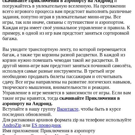
скачивайте Приключения в аэропорту на Андроид
и
погружайтесь в увлекательную вселенную. На протяжении
всего игрового процесса вам предстоит выполнять различные
задания, попутно играя в увлекательные мини-игры. Все
игры, так или иначе, связаны с путешествие и аэропортом.
Каждая игра имеет своё уникальное управление и правила. К
примеру, в одной из игр вам предстоит заняться сортировкой
багажа.
Вы увидите транспортную ленту, по которой перемещается
багаж, а также три корзины разной расцветки. В каждой из
корзин нужно помешать чемодан такой же расцветки. В
другой мини-игре вам предстоит заняться починкой самолёта,
используя самые разные инструменты. В третьей игре
необходимо продавать билеты пассажирам и отсчитывать
сдачу. Все игры направлены на развитие логических навыков,
творческого мышления, внимательности и реакции.
Управление в игре меняется в зависимости от игры. Если вам
такие игры нравятся, тогда
скачивайте Приключения в
аэропорту на Андроид.
Вступайте в нашу группу
Вконтакте,
чтобы быть в курсе
последних обновлений.
Для распаковки архивов формата zip на телефоне используйте
AndroZip
или
ES проводник
Имя приложения: Приключения в аэропорту